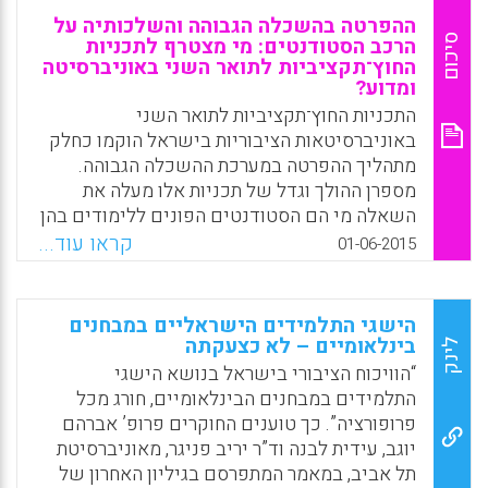
ההפרטה בהשכלה הגבוהה והשלכותיה על
סיכום
הרכב הסטודנטים: מי מצטרף לתכניות
החוץ־תקציביות לתואר השני באוניברסיטה
ומדוע?
התכניות החוץ־תקציביות לתואר השני
באוניברסיטאות הציבוריות בישראל הוקמו כחלק
מתהליך ההפרטה במערכת ההשכלה הגבוהה.
מספרן ההולך וגדל של תכניות אלו מעלה את
השאלה מי הם הסטודנטים הפונים ללימודים בהן
ומדוע הם עושים זאת. מחקר זה מבקש לענות על
קראו עוד...
01-06-2015
השאלה, והוא מתבסס על שאלון שהועבר בשנת
הלימודים תשס"ז ל־432 סטודנטים בשבע תכניות
חוץ־תקציביות ובשבע תכניות פנים־תקציביות
הישגי התלמידים הישראליים במבחנים
המקבילות להן באוניברסיטת תל אביב. המחקר
בינלאומיים – לא כצעקתה
לינק
משווה בין שני סוגי התכניות מבחינת מאפייני
“הוויכוח הציבורי בישראל בנושא הישגי
הסטודנטים, מניעיהם ללימודי התואר השני
התלמידים במבחנים הבינלאומיים, חורג מכל
ועמדותיהם כלפי האוניברסיטה (אברהם יוגב,
פרופורציה”. כך טוענים החוקרים פרופ’ אברהם
עדית ליבנה, עודד מקדוסי).
יוגב, עידית לבנה וד”ר יריב פניגר, מאוניברסיטת
תל אביב, במאמר המתפרסם בגיליון האחרון של