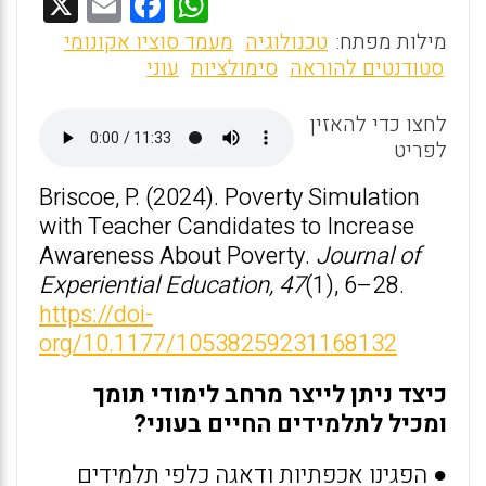
X
E
F
W
m
a
h
מילות מפתח:
טכנולוגיה
מעמד סוציו אקונומי
ai
ce
at
סטודנטים להוראה
סימולציות
עוני
l
b
s
לחצו כדי להאזין
o
A
לפריט
o
p
Briscoe, P. (2024). Poverty Simulation
k
p
with Teacher Candidates to Increase
Awareness About Poverty.
Journal of
Experiential Education, 47
(1), 6–28.
https://doi-
org/10.1177/10538259231168132
כיצד ניתן לייצר מרחב לימודי תומך
ומכיל לתלמידים החיים בעוני?
● הפגינו אכפתיות ודאגה כלפי תלמידים