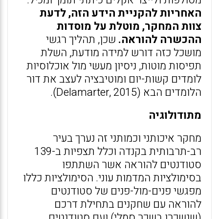
מסולפות ולייצר אקלים כיתתי תומך ומכיל.
האחריות להקניית הידע הזה, לדעת
צוות המחקר, מוטלת על מוסדות
ההכשרה להוראה.
שכן, תהליך רגשי
מושכל כזה דורש למידה מודעת, השלת
תפיסות מוטות, ניסיון מעשי מול אוכלוסיות
לומדים קשות-יום ומוטיבציה לעצב את דור
הלומדים הבא (Delamarter, 2015).
מתודולוגיה
מחקר איכותני וכמותני זה נערך בעיר
רב-תרבותית בקנדה וכלל תצפיות ב-139
סטודנטים להוראה אשר השתתפו
בסימולציות המדמות עוני. הסימולציות כללו
מפגשי פנים-מול-פנים של סטודנטים
להוראה עם שחקנים בתחילת דרכם
(שנשכרו בשכר סמלי) ועם סטודנטים