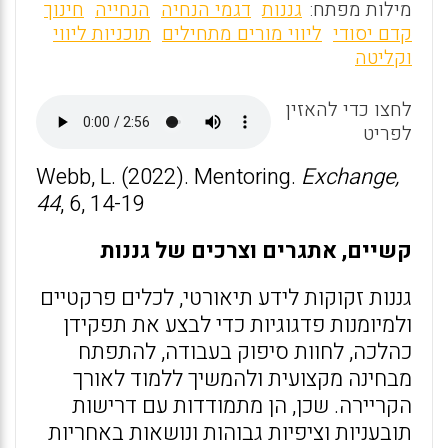
m
a
h
מילות מפתח:
גננות
דגמי הנחיה
הנחייה
חינוך
ai
ce
at
קדם יסודי
ליווי מורים מתחילים
תוכניות ליווי
וקליטה
l
b
s
o
A
לחצו כדי להאזין
o
p
לפריט
k
p
Webb, L. (2022). Mentoring.
Exchange,
44
, 6, 14-19
קשיים, אתגרים וצרכים של גננות
גננות זקוקות לידע תיאורטי, לכלים פרקטיים
ולמיומנות פדגוגיות כדי לבצע את תפקידן
כהלכה, לחוות סיפוק בעבודה, להתפתח
מבחינה מקצועית ולהמשיך ללמוד לאורך
הקריירה. שכן, הן מתמודדות עם דרישות
תובעניות וציפיות גבוהות ונושאות באחריות