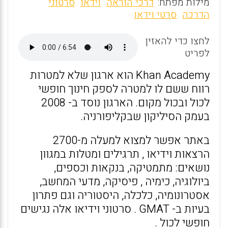
m
a
h
מילות מפתח:
דרכי הוראה
וידאו
סרטוני
ai
ce
at
הדרכה
סרטי וידאו
l
b
s
לחצו כדי להאזין
o
A
לפריט
o
p
Khan Academy הוא ארגון שלא למטרות
k
p
רווח ששם לו למטרה לספק חינוך חופשי
לכול ובכול מקום. הארגון נוסד ב- 2008
בעמק הסיליקון שבקליפורניה.
באתר אפשר למצוא למעלה מ-2700
הרצאות וידיאו , תרגילים ומטלות במגוון
נושאים: מתמטיקה, בנקאות וכספים,
ביולוגיה, כימיה , פיסיקה, מדעי המחשב,
אסטרונומיה, כלכלה, היסטוריה וגם פתרון
בעיות ב- GMAT . סרטוני וידיאו אלה נגישים
חופשי לכול .