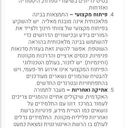
בסיס לדיונים בשיעורי ספרות, היסטוריה
ואזרחות.
פיתוח מקצועי –
התמצאות בבינה
מלאכותית אינה מובנת מאליה. יש להשקיע
בפיתוח מקצועי של צוותי חינוך ולצייד את
המורים בידע ובכישורים הדרושים כדי
להשתמש בבינה מלאכותית בהוראה
השוטפת. אפשר להשיג זאת בעזרת סדנאות
פנימיות, כנסים ארציים והדרכות מקוונות
(וחינמיות). יש לזכור, בעולם הטכנולוגי
הפיתוח המקצועי אינו אירוע חד-פעמי, ויש
להבטיח שהמורים נשארים מעודכנים
בהתפתחויות ובטרנדים החדשים.
אתיקה ואחריות –
מעבר לתמורה
האקדמית, שיקולים אתיים והומניים צריכים
לעמוד במרכז. דונו עם התלמידים על
נושאים כמו הטיית מידע, פרטיות ברשת
ואחריות פלילית-מקוונת. התלמידים גדלים
לעולם בו הרשת האינטרנטית נמצאת כמעט