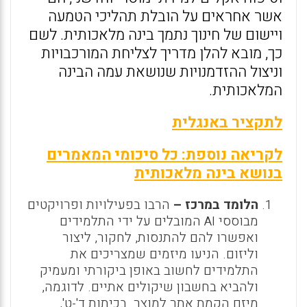
אשר אחראים על הובלת תהליכי הטמעה
ויישום של חינוך נתמך בינה מלאכותית. לשם
כך, מובא להלן מדריך לצליחת המורכבויות
וניצול ההזדמנויות שנושאת עמה הבינה
המלאכותית.
לתקציר באנגלית
לקריאה נוספת: כל סיכומי המאמרים
בנושא בינה מלאכותית
הלומד במרכז –
הרבו בפעילויות ופרויקטים
מבוססי AI המובלים על ידי התלמידים
ואפשרו להם להתנסות, לחקור, ליצור
וליזום. הניעו מיזמים שמצריכים את
התלמידים לחשוב באופן ביקורתי ומעמיק
ולהביא בחשבון שיקולים אתיים. לדוגמה,
מיזם הקמת אתר למוצר. בכיתות ד'-ט',