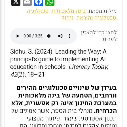
X
E
F
W
m
a
h
מילות מפתח:
בינה מלאכותית
טכנולוגיה
ai
ce
at
טכנולוגיה והוראה
ניהול
l
b
s
לחצו כדי להאזין
o
A
לפריט
o
p
Sidhu, S. (2024). Leading the Way: A
k
p
principal’s guide to implementing AI
education in schools.
Literacy Today,
42
(2), 18–21
בעידן של שינויים טכנולוגיים מהירים
ונרחבים, הטמעה של בינה מלאכותית
במערכת החינוך אינה רק אפשרית, אלא
הכרחית.
מנהלי בית הספר, אשר אמונים על
תכנון אסטרטגי, שימור ופיתוח מקצועי
וטיפוח אקלים למידתי מוסרי וחדשני, הם