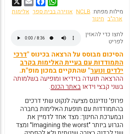
X
E
F
W
m
a
h
מילות מפתח:
NCLB
אווירה בבית ספר
אלימות
ai
ce
at
ארה"ב
חינוך
l
b
s
לחצו כדי להאזין
o
A
לפריט
o
p
הסיכום מבוסס על הרצאה בכינוס "
דרכי
k
p
התמודדות עם בעיית האלימות בקרב
ילדים ונוער
" שהתקיים במכון מופ"ת.
ההרצאה תועדה בוידיאו ומופיעה בשלמותה
בשני קבצי וידאו
באתר הכנס
.
פרופ' נודיגנס מציעה לנקוט שתי דרכים
בהתמודדות עם תופעת האלימות בחברה
ובמערכת החינוך: מצד אחד לדמיין את
הגרוע ביותר "Imagining the worst" ומצד
שני לבדוק בצורה שיטתית ולא להפסיק