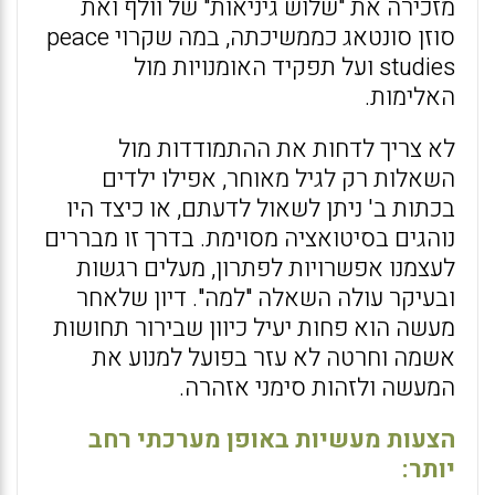
מזכירה את "שלוש גיניאות" של וולף ואת
סוזן סונטאג כממשיכתה, במה שקרוי peace
studies ועל תפקיד האומנויות מול
האלימות.
לא צריך לדחות את ההתמודדות מול
השאלות רק לגיל מאוחר, אפילו ילדים
בכתות ב' ניתן לשאול לדעתם, או כיצד היו
נוהגים בסיטואציה מסוימת. בדרך זו מבררים
לעצמנו אפשרויות לפתרון, מעלים רגשות
ובעיקר עולה השאלה "למה". דיון שלאחר
מעשה הוא פחות יעיל כיוון שבירור תחושות
אשמה וחרטה לא עזר בפועל למנוע את
המעשה ולזהות סימני אזהרה.
הצעות מעשיות באופן מערכתי רחב
יותר: