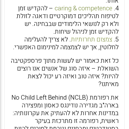
אותו.
4.
caring & competence
– להקדיש זמן
לטיפוח תהליכים דמוקרטיים ודאגה לזולת
ולא רק לנושאי הלימודים שבבחינה. יש
להקדיש זמן לניהול שיחות.
5.
צמצום תחרותיות
. לא צריך להעלימה
לחלוטין, אך יש לצמצמה למינימום האפשרי.
כל זאת כאמור יש לעשות מתוך פרספקטיבה
השואלת – איזה סוג של אנשים אנו רוצים
להיות? איזה טוב ואיזה רע יכול לצאת
מאיתנו?
את רפורמת No Child Left Behind (NCLB)
בארה"ב מגדירה נודינגס כאסון ומפצירה
במדינות אחרות לא להעתיק את עקרונותיה:
ראשית, רפורמה זו מתרכזת בעיקר
בסטנדרטים ומבחנים וגורמת למורים להיות