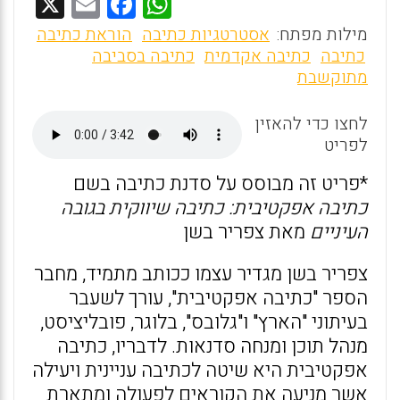
X
E
F
W
m
a
h
מילות מפתח:
אסטרטגיות כתיבה
הוראת כתיבה
ai
ce
at
כתיבה
כתיבה אקדמית
כתיבה בסביבה
מתוקשבת
l
b
s
o
A
לחצו כדי להאזין
o
p
לפריט
k
p
*פריט זה מבוסס על סדנת כתיבה בשם
כתיבה אפקטיבית: כתיבה שיווקית בגובה
העיניים
מאת צפריר בשן
צפריר בשן מגדיר עצמו ככותב מתמיד, מחבר
הספר "כתיבה אפקטיבית", עורך לשעבר
בעיתוני "הארץ" ו"גלובס", בלוגר, פובליציסט,
מנהל תוכן ומנחה סדנאות. לדבריו, כתיבה
אפקטיבית היא שיטה לכתיבה עניינית ויעילה
אשר מניעה את הקוראים לפעולה ומתארת