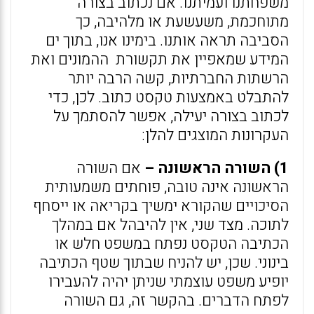
משפחתנו ועמיתנו. אם נכתוב בצורה
מתוחכמת, משעשעת או מלהיבה, כך
הסביבה תראה אותנו. בימינו אנו, בתוך ים
המידע שמאפיין את תקשורת ההמונים ואת
הרשתות החברתיות, קשה הרבה יותר
להתבלט באמצעות טקסט כתוב. לכן, כדי
לכתוב בצורה יעילה, אפשר להסתמך על
העקרונות המוצגים להלן:
1) השורה הראשונה –
אם השורה
הראשונה אינה טובה, פוחתים משמעותית
הסיכויים שהקורא ימשיך בקריאה או ייסחף
לתוכה. מצד שני, אין להיבהל אם במהלך
הכתיבה הטקסט נפתח במשפט חלש או
בינוני. שכן, יש להניח שבתוך שטף הכתיבה
יופיע משפט עוצמתי שניתן יהיה להעבירו
לפתח הדברים. בהקשר זה, גם השורה