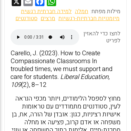
X
E
F
W
m
a
h
מילות מפתח:
חמלה
למידה חברתית רגשית
ai
ce
at
מיומנויות חברתיות-רגשיות
מרצים
סטודנטים
l
b
s
לחצו כדי להאזין
o
A
לפריט
o
p
Carello, J. (2023). How to Create
k
p
Compassionate Classrooms In
troubled times, we must support and
care for students.
Liberal Education,
109
(2), 8–12
מחוץ לספסל הלימודים, ויותר מכפי הנראה
לעין, סטודנטים מתמודדים עם טראומות
אישיות רציניות, כגון: אובדן של הורה, אח, בן
משפחה או אדם קרוב, פציעה או מחלה
מסכנת-חיים, אלימות בתוך המשפחה או עוני