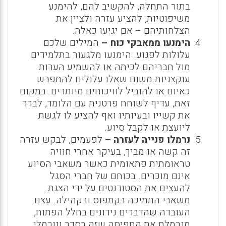
בתור התחלה, להקשיב להם, להימנע
משיפוטיות, להציע עזרה ולציין את
הצלחותיהם – אם יגיעו כאלה.
הימנעו ממאבקי כוח –
המילים שלכם
עלולות לפגוע. הימנעו מלגעור בתלמידים
מול חבריהם לכיתה או להשמיע הערות
עוקצניות משום שאלו עלולים להתפרש
כאיום או להוביל לוויכוחים מיותרים. במקום
זאת, עדיף לשוחח פרטנית עם הלומד, לברר
את קשייו ובעיותיו ואף להציע לו לגשת
ליועצת או לקבל סיוע.
נרמלו פנייה לעזרה –
לפעמים, לבקש עזרה
זה קשה או מביך, בעיקר אחרי חוויה
טראומתית פתאומית כאשר משאבי הסיוע
אינם מוכרים. בכוחם של חברי הסגל
להעצים את הסטודנטים על ידי הצגת
משאבי התמיכה בקמפוס ובקהילה. עצם
העובדה שהדברים נידונים בחלל הפתוח,
מנרמלת את התפיסה שזה בסדר ונורמלי