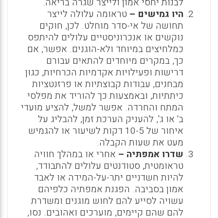
לבנות יחסי אמון ולייצר שגרה בריאה.
היו גמישים –
טראומה עלולה לייצר
תחושה של אי-סדר מוחלט. לכן, חוקים
נוקשים או אנכרוניסטיים עלולים להיתפס
כמלחיצים במיוחד ולא-הוגנים. אפשר, אם
כך, במקרים מיוחדים להתאים עבורם
דרישות ופעילויות אקדמיות הכרחיות, כגון
מבחנים, עבודות קבוצתיות או פרזנטציות
כיתתיות, ובאמצעות כך להוריד את מפלסי
המתח והחרדה. אפשר למשל, להציע מועדי
ב' או ג', להעניק הערכת זמן, להבליג על
איחור של 10-5 דקות לשיעור או להגמיש
מעט את שעות הקבלה.
שדרו אמפתיה –
אחרי או במהלך חוויה
טראומטית, סטודנטים עלולים להתבודד,
להיות חשדניים יתר-על-המידה או לאבד
אמון בסביבה. הפגנת אמפתיה כלפיהם
עשויה לסייע להם לחוש מוגנים ומשדרת
להם שהם קיימים, מוערכים ואהובים. נסו,