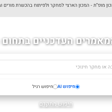
ון מופ"ת - המכון הארצי למחקר ולפיתוח בהכשרת מורים וב
מאמרים העדכניים בתחום ה
חיפוש AI
חיפוש רגיל
חיפוש מתקדם