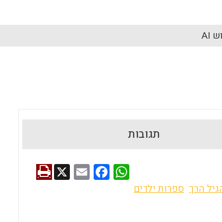
 AI
תגובות
X
E
F
W
m
a
h
גיל הרך
ספרות ילדים
ai
ce
at
l
b
s