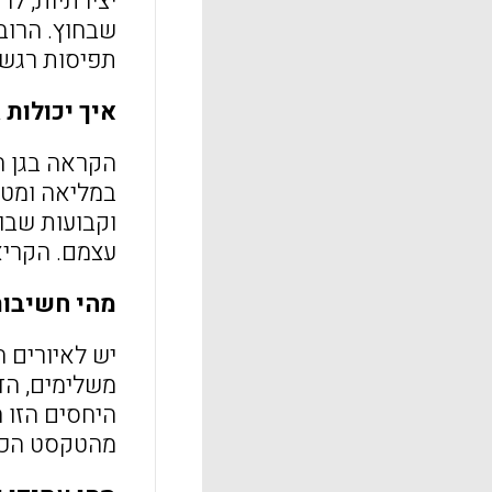
יצירתיות, ל
שבחוץ. הרוב
תפיסות רגשי
איך יכולות
הקראה בגן ה
במליאה ומטר
וקבועות שבוח
עצמם. הקריא
מהי חשיבות
יש לאיורים 
משלימים, הד
היחסים הזו ה
מהטקסט הכת