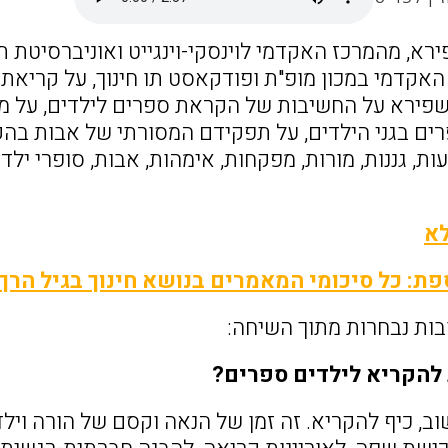
רא, מהמרכז האקדמי לוינסקי-וינגייט ואוניברסיטת 
האקדמי במכון מופ"ת ופודקאסט תו חינוך, על קריאת
פירא על החשיבות של הקראת ספרים לילדים, על מנגנ
ם בגני הילדים, על תפקידם המסורתי של אבות בהקרא
ות, גננות, מורות, מפקחות, אימהות, אבות, סופרי ילדים
לא
פת: כל סיכומי המאמרים בנושא חינוך בגיל הרך
ות נבחרות מתוך השיחה:
להקריא לילדים ספרים?
וב, כיף להקריא. זה זמן של הנאה וקסם של הורה ויל