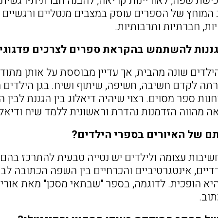
רכישת שפה, לאוריינות קריאה, להבנה חברתית-רגשית,
 המוחץ של הספרים עוסק במצבים מנטליים ורגשיים 
ות, חברתיות ותרבותיות.
 גננות להשתמש בהקראת ספרים לצרכים פדגוגי
ילדים שונה מהבית, אך עדיין מבוססת על אותן מתוד
תה לקדם חשיבה, חשיפה, שיתוף ושיח. בגן הילדים מ
נות ספר מסוים. רצוי שיהיה דיאלוג בין הגננת לבין הי
ה מהווה הזדמנות נהדרת וראשונית ללמד שיח ודיאלו
ם של האיורים בספרי הילדים?
חשיבות עצומה ולילדים יש נטייה טבעית להתרכז בהם.
דיים, אינטגרטיביים והכרחיים בין השפה הכתובה לבי
יא הופכית. לדוגמה, בספר "שבתאי מסכן" מאת אורית
וב.