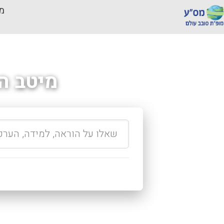
מכ
מיטב ה