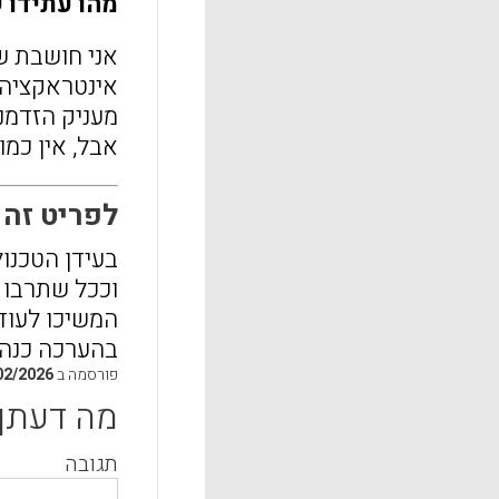
מהו עתידו 
אני חושבת ש
אינטראקציה 
מעניק הזדמנו
אבל, אין כמ
לפריט זה התפ
בעידן הטכנול
וככל שתרבו ו
המשיכו לעוד
בהערכה כנה
פורסמה ב
02/2026
מה דעתך
תגובה