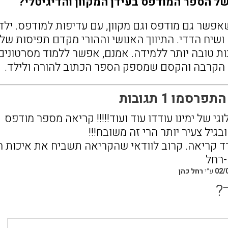
של הספר המודפס בעידן המקוון והדיגיטלי?
אפשר גם מודפס וגם מקוון, עם עדיפות למודפס. ילד
ושיח הדדי. התיווך האנושי וההורי מקדם תפיסות של
ת טובה יותר ללמידה. אמנם, אפשר ללמוד מסרטונים 
ו הקרבה והקסם שמספק הספר הכתוב להורה ולילד.
רסמו 1 תגובות
וגי של ימינו עודדו עוד ועוד!!!!! קריאה מספר מודפס
בגיל צעיר יותר הרי זה משובח!!!
ד קריאה. קרוב לוודאי שהקריאה תשביח את איכות הה
-רחל
02/
ע״י
רחל כהן
?