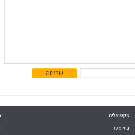
אקטואליה
מ
בתי ספר
נ