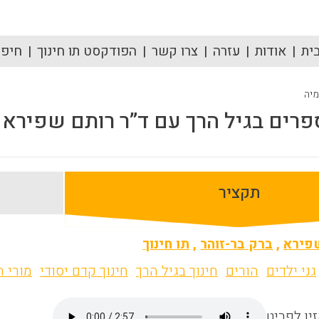
ית
אודות
עזרה
צרו קשר
הפודקסט תו חינוך
חיפוש
מיה
פרים בגיל הרך עם ד”ר רותם שפירא
תקציר
פירא
,
ברק בר-זוהר
,
תו חינוך
גני ילדים
הורים
חינוך בגיל הרך
חינוך קדם יסודי
מורי ה
ין לפריט