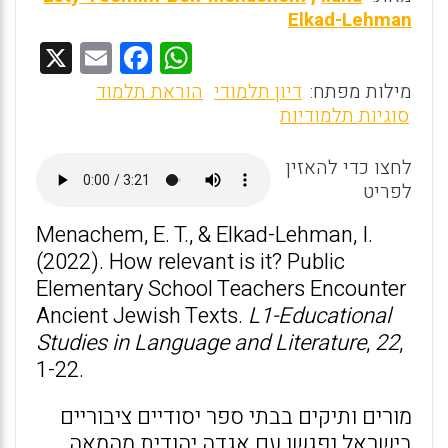
Elkad-Lehman
X
E
F
W
m
a
h
מילות מפתח:
דיון תלמודי
הוראת תלמוד
ai
ce
at
סוגיות תלמודיות
l
b
s
לחצו כדי להאזין
o
A
לפריט
o
p
Menachem, E. T., & Elkad-Lehman, I.
k
p
(2022). How relevant is it? Public
Elementary School Teachers Encounter
Ancient Jewish Texts.
L1-Educational
Studies in Language and Literature
,
22
,
1-22.
מורים ותיקים בבתי ספר יסודיים ציבוריים
בישראל נפגשו עם אגדה יהודית מהמאה