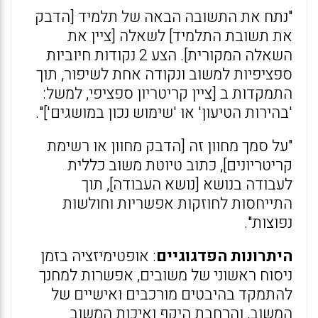
"נתח את התשובה הבאה של תלמיד [הדבק
את תשובת התלמיד] לשאלה [ציין את
השאלה המקורית]. הצע 2 נקודות חיוביות
ספציפיות למשוב ונקודה אחת לשיפור, תוך
התמקדות ב [ציין קריטריון ספציפי, למשל:
'בהירות הטיעון' או 'שימוש נכון במושגים']".
"על סמך מחוון זה [הדבק מחוון או רשימת
קריטריונים], כתוב טיוטת משוב כללית
לעבודה בנושא [נושא העבודה], תוך
התייחסות לחוזקות אפשריות וחולשות
נפוצות".
היתרונות הפדגוגיים
: אופטימיזציה בזמן
ניסוח ראשוני של משובים, אפשרות למחנך
להתמקד בהיבטים מורכבים ואישיים של
המשוב, והרחבת היקף ואיכות המשוב