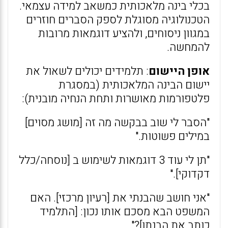
בכלי בינה מלאכותית כמשאב למידה עצמאי.
הטכנולוגיה מסוגלת לספק הסברים חוזרים
במגוון ניסוחים, ולהציע דוגמאות מרובות
להמחשה.
אופן היישום
: תלמידים יכולים לשאול את
יישום הבינה המלאכותית (במסגרת
פלטפורמות מאושרות ותחת הנחיה מובנית):
"הסבר לי שוב בבקשה מה זה [מושג מסוים]
במילים פשוטות."
"תן לי עוד 3 דוגמאות לשימוש ב [נוסחה/כלל
דקדוקי]."
"אני חושב שהבנתי את [רעיון מרכזי]. האם
המשפט הבא מסכם אותו נכון: [התלמיד
כותב את הבנתו]?"