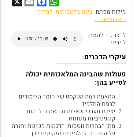
X
E
F
W
m
a
h
מילות מפתח:
בינה מלאכותית
למידה
ai
ce
at
דיפרנציאלית
l
b
s
לחצו כדי להאזין
o
A
לפריט
o
p
עיקרי הדברים:
k
p
פעולות שהבינה המלאכותית יכולה
לסייע בהן:
התאמת רמת הטקסט של חומר הלימודים
לרמת התלמיד
יצירת מערכי שאלות מותאמים לרמות
קוגניטיביות מגוונות
מתן הבהרות נוספות, הדגמות מגוונות וחזרה
על הסברים לתלמידים הזקוקים לכך