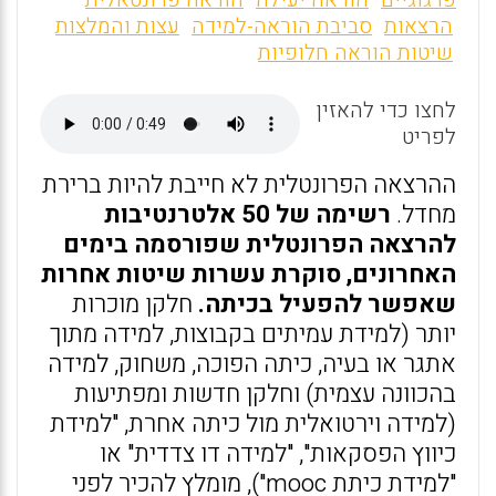
ai
ce
at
פדגוגיים
הוראה יעילה
הוראה פרונטאלית
הרצאות
סביבת הוראה-למידה
עצות והמלצות
l
b
s
שיטות הוראה חלופיות
o
A
o
p
לחצו כדי להאזין
לפריט
p
k
ההרצאה הפרונטלית לא חייבת להיות ברירת
מחדל.
רשימה של 50 אלטרנטיבות
להרצאה הפרונטלית שפורסמה בימים
האחרונים, סוקרת עשרות שיטות אחרות
שאפשר להפעיל בכיתה.
חלקן מוכרות
יותר (למידת עמיתים בקבוצות, למידה מתוך
אתגר או בעיה, כיתה הפוכה, משחוק, למידה
בהכוונה עצמית) וחלקן חדשות ומפתיעות
(למידה וירטואלית מול כיתה אחרת, "למידת
כיווץ הפסקאות", "למידה דו צדדית" או
"למידת כיתת mooc"), מומלץ להכיר לפני