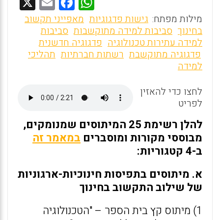
X
E
F
W
m
a
h
מילות מפתח:
גישות פדגוגיות
מאפייני תקשוב
ai
ce
at
בחינוך
סביבות למידה מתוקשבות
סביבות
למידה עתירות טכנולוגיה
פדגוגיה חדשנית
l
b
s
פדגוגיה מתוקשבת
רשתות חברתיות
תהליכי
o
A
למידה
o
p
לחצו כדי להאזין
p
k
לפריט
להלן רשימת 25 המיתוסים שמנומקים,
מבוססי מקורות ומוסברים
במאמר זה
ב-4 קטגוריות:
א. מיתוסים בתפיסות חינוכיות-ארגוניות
של שילוב התקשוב בחינוך
1) מיתוס קץ בית הספר – "הטכנולוגיה