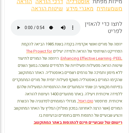
m
a
h
מילות מפתח:
אוסטרליה
דרכי הוראה
הוראה
ai
ce
at
משמעותית
מאגרי מידע
שיטות הוראה
l
b
s
לחצו כדי להאזין
o
A
לפריט
o
p
p
k
יוזמה של מורים ואנשי אקדמיה בקנדה בשנת 1985 הביאה להקמת
הפרוייקט השיתופי של הוראה ולמידה יעילים
The Project for
Enhancing Effective Learning -PEEL
. היוזמה של המורים לתיעוד
שיטות הוראה מפעילות ופעילויות של תלמידים נמשכה במשך השנים
ללא מימון ותמיכה של גורמים רשמיים באוסטרליה. האתר המתוקשב
שהקימו המורים באוסטרליה משקף פעילות יזמית של מורים המתמקדים
בפיתוח מקצועי רב-שנתי והמתעדים את ההתנסויות המועילות שלהם
ללמידה איכותית ויעילה. באתר מתועדים 1400 רעיונות להוראה
איכותית. פרופסור
טום ראסל
, מגדולי המומחים לפדגוגיה של הכשרת
המורים (אשר הרצה לאחרונה במכון מופ"ת) המליץ על האתר המתוקשב
והציע שבועיים של התנסות חינם בחומרים וברעיונות בו.
רישום של שבועיים חינם להתנסות באתר המתוקשב