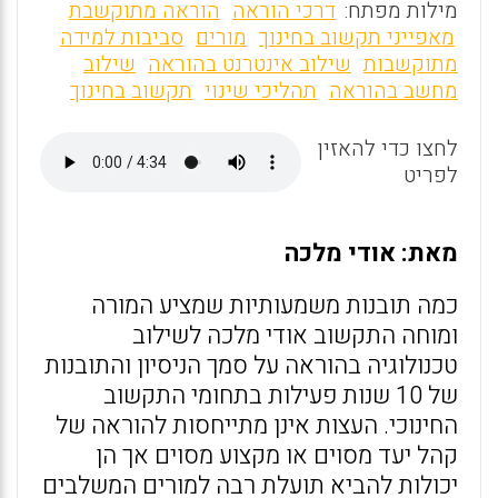
m
a
h
מילות מפתח:
דרכי הוראה
הוראה מתוקשבת
ai
ce
at
מאפייני תקשוב בחינוך
מורים
סביבות למידה
מתוקשבות
שילוב אינטרנט בהוראה
שילוב
l
b
s
מחשב בהוראה
תהליכי שינוי
תקשוב בחינוך
o
A
o
p
לחצו כדי להאזין
לפריט
p
k
מאת: אודי מלכה
כמה תובנות משמעותיות שמציע המורה
ומוחה התקשוב אודי מלכה לשילוב
טכנולוגיה בהוראה על סמך הניסיון והתובנות
של 10 שנות פעילות בתחומי התקשוב
החינוכי. העצות אינן מתייחסות להוראה של
קהל יעד מסוים או מקצוע מסוים אך הן
יכולות להביא תועלת רבה למורים המשלבים