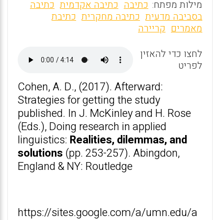
m
a
h
מילות מפתח:
כתיבה
כתיבה אקדמית
כתיבה
ai
ce
at
בסביבה מדעית
כתיבה מחקרית
כתיבת
מאמרים
קריירה
l
b
s
o
A
לחצו כדי להאזין
o
p
לפריט
k
p
Cohen, A. D., (2017). Afterward:
Strategies for getting the study
published. In J. McKinley and H. Rose
(Eds.), Doing research in applied
linguistics:
Realities, dilemmas, and
solutions
(pp. 253-257). Abingdon,
England & NY: Routledge
https://sites.google.com/a/umn.edu/a