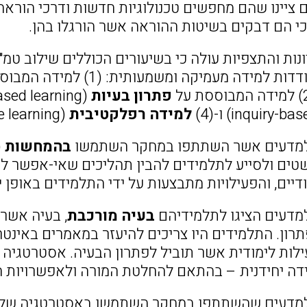
 ציינו שהם מחפשים טכנולוגיות חדשות ודרכי הורא
כי הם דבקים בשיטות ההוראה אשר הורגלו בהן.
ונות והתצפיות עולה כי בשיעורים הכוללים שילוב ט
ת למידה מעמיקה ומשמעותית: (1) למידה המבוססת על
פתרון בעיות
(problem-based learning), (3)
למידה רפלקטיבית
(reflective learning).
בהמחשות
(
טים ולסייע לתלמידים להבין תהליכים שאי-אפשר ל
דיים, והפעילויות מתבצעות על ידי התלמידים באופן 
בעיה מורכבת
, בעיה אשר
רון. התלמידים היו צריכים להיעזר במאמרים באינטר
ילות לימודית אשר תוביל לפתרון הבעיה. אסטרטגיה 
דה יחידנית – בהתאם להחלטת המורה ולאפשרויות הק