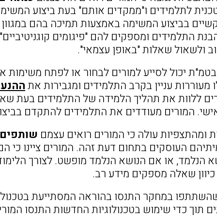
כנית לתלמידים ו"ממקדים אותם" בעת ביצוע המשימה;
שיים בביצוע המשימה באמצעות תמיכה בהם במגוון 
בנת התלמידים ומספקים להם "פיגומים קוגניטיביים" 
ב ולשאול שאלות "באופן עצמאי".
 בטמ"ת יכול לסייע למורים לבחור או לפתח משימות אש
 מעוררות עניין בקרב התלמידים ומגבירות את
ההנע
ם ללוות את תהליך הלמידה של התלמידים בעת שא
אישי. המורים מעודדים את התלמידים להתקדם בביצוע
שותפים 
תיהם העוסקים בתחום דעת זהה. המורים ציינו כי הם
א הנלמד, או אם הנושא הנלמד מופשט. לצורך הלימוד 
כיוון שאלה מספקים מידע רב.
ם שהשתתפו במחקר התנסו בהוראה המסתייעת בטכנולו
ים תוך כדי שימוש בטכנולוגיות החדשות התנסו המו