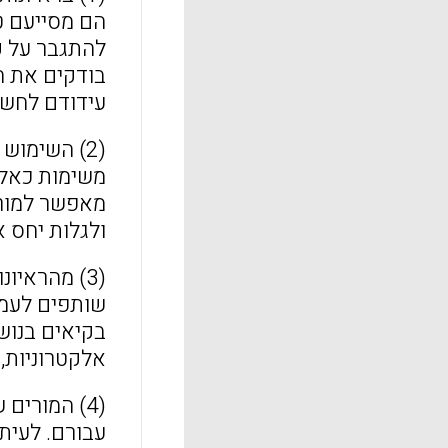
הם מסייעם ט
להתגבר על ק
בודקים את ה
עידודם לחשו
(2) השימוש
משימות כאלו
מאפשר למורי
ולגלות יחס 
(3) מהראיונות ומהתצפיות עולה כי המורים רואים עצמם
שותפים לעמי
בקיאים בנוש
אלקטרוניות, 
(4) המורי
עבורם. לעית