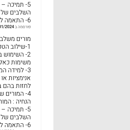
5- תמיכה –
השלבים של ב
6- התאמה לנושאים ביכולות התלמידים בכיתה
פורסמה ב
01/2024
מורים משלבים
1-שילוב הטכנולוגיה בשעורים הוא דבר חשוב מאוד
2- השימוש 
משימות כאלו
3- למידה המבוססת על המחשה (visualization-based learning)
אנימציות או
לחזות בהם ב
4- המורים שותפים לתלמידיהם בתהליך הלמידה
הנחיה : המו
5- תמיכה –
השלבים של ב
6- התאמה לנושאים ביכולות התלמידים בכיתה