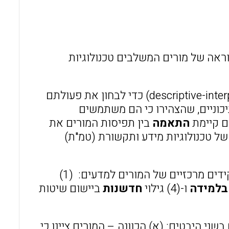
l
b
s
o
A
o
p
הוראה של מורים המשלבים טכנולוגיות
k
p
המחקר המוצג במאמר זה נעזר בגישה התיאורית-פרשנית (descriptive-interpretive) כדי לבחון את פעולתם
כוניים, שהצהירו כי הם משתמשים
ם קיימת
התאמה
בין תפיסות המורים את
 טכנולוגיות מידע ותקשורת (טמ"ת)
ים מרכזיים של המורים למדעים: (1)
בלמידה
ו-(4) גילוי
חדשנות
ביישום שיטות
בשני היבטים: (א) הכוונה – המורים ציינו כי