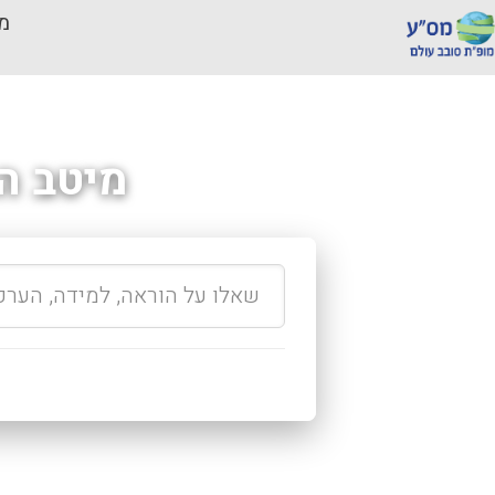
מכ
מיטב ה