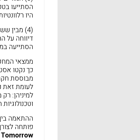
הסתייעו בטכנ
היו רלוונטי
(4) מבין ששת המורים שהשתתפו במחקר, רק אחת הדגישה בהוראתה היבטים של
דיווחה על ה
הסתייעה במע
ממצאי המחקר
כך נקטו אסט
מבוססת חקר
לעומת זאת 
למיניהן: רק
וטכנולוגיות 
ההתאמה בין 
פותחה לצורך
 of Tomorrow