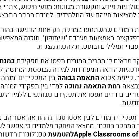
ולוגיות מידע ותקשורת מגוונות: מנועי חיפוש, אתרי א
ות למציאות חייהם של התלמידים. למידת החקר התבצע
רפלקציה באמצעות מערכת "שיתופון", תוכנה המאפשר
בדי תמלילים ובתוכנות להכנת מצגות.
 מראים כי מרבית המורים תפסו את תפקידם
כמנחי
רטגיות הוראה המעודדות למידה מבוססת המחשה, למ
. קיימת אפוא
התאמה גבוהה
בין התפקידים 'מנחה ו
נמצאה
רמת התאמה נמוכה
למדי בין תפקידי המורה 
 מורים בודדים תפסו את תפקידם כשותפים ללמידה ש
חדשות.
תפקידי המורים לבין אסטרטגיות ההוראה אשר הם 
 המחקר הנוכחי. ממצאי המחקר מלמדים כי אפשר לער
Apple Classroomsלהטמעת
טכנולוגיות חדשות