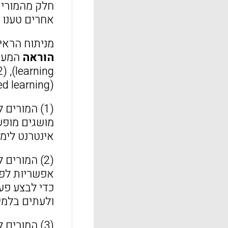
חלק מהמורים
אחרים טענו 
מניתוח הראי
הוראה
המעודדו
learning), (2) למידה המבוססת על
(inquiry-based learning) ו-(4)
(1) המורים למדעים אשר השתתפו במחקר השתמשו
מושגים מופש
אינטרנט לימו
(2) המורים למדעים הציגו לתלמידיהם
אפשריות לפת
כדי לבצע פע
ולעתים בלמי
(3) המורים למדעים שהשתתפו במחקר השתמשו באסטרטגיה של