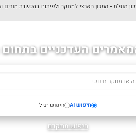
ון מופ"ת - המכון הארצי למחקר ולפיתוח בהכשרת מורים וב
מאמרים העדכניים בתחום ה
חיפוש AI
חיפוש רגיל
חיפוש מתקדם