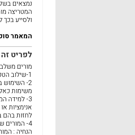
נמצאים בשלב
המטריצה מור
ולסייע בכך ל
המאמר סוכם 
לפריט זה התפר
מורים משלבים
1-שילוב הטכנולוגיה בשעורים הוא דבר חשוב מאוד
2- השימוש 
משימות כאלו
3- למידה המבוססת על המחשה (visualization-based learning)
אנימציות או
לחזות בהם ב
4- המורים שותפים לתלמידיהם בתהליך הלמידה
הנחיה : המו