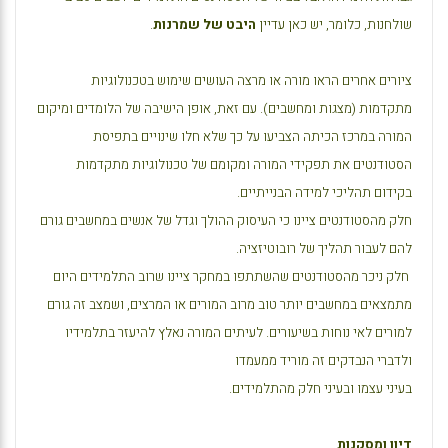
שולחנות, כלומר, יש כאן עדיין
היבט של שמרנות
.
ציורים אחרים הראו מורה או מרצה העושים שימוש בטכנולוגיות
מתקדמות (מצגות ומחשבים). עם זאת, אופן הישיבה של הלומדים ומיקום
המורה במרכז הכיתה הצביעו על כך שלא חלו שינויים בתפיסת
הסטודנטים את תפקידי המורה ומקומם של טכנולוגיות מתקדמות
בקידום תהליכי למידה הבנייתיים.
חלק מהסטודנטים ציינו כי העיסוק ההולך וגדל של אנשים במחשבים גורם
להם לעבור תהליך של רובוטיזציה.
חלק ניכר מהסטודנטים שהשתתפו במחקר ציינו שרוב התלמידים היום
מתמצאים במחשבים יותר טוב מרוב המורים או המרצים, ושמצב זה גורם
למורים לאי נוחות בשיעורים. לעיתים המורה נאלץ להיעזר בתלמידיו
ולדברי הנבדקים זה מוריד ממעמדו
בעיני עצמו ובעיני חלק מהתלמידים.
דיון ומסקנות