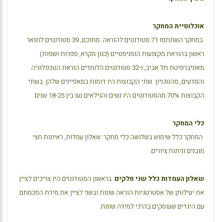
אוכלוסיית המחקר
במחקר השתתפו 71 סטודנטים להוראה. מתוכם, 39 סטודנטים לתואר
ראשון בהוראת מקצועות הומניסטיים (כגון מקרא, ספרות ושפות)
מאוניברסיטת תל אביב, ו-32 סטודנטים הלומדים הוראת הטכנולוגיה
והמדעים, מהטכניון. שתי הקבוצות היו דומות במאפיינים שלהן. בשתי
הקבוצות 70% מהסטודנטים היו נשים והגילאים נעו בין 18-25 שנים.
כלי המחקר
המחקר כלל שימוש בשלושה כלי מחקר: שאלון עמדות, ראיונות חצי
מובנים וניתוח ציורים.
שאלון העמדות כלל שני חלקים
: בראשון הסטודנטים היו צריכים לציין
את יעילותן של אסטרטגיות הוראה שונות ובשני לציין את מידת הסכמתם
עם היגדים שעוסקים בדרכי למידה שונות.