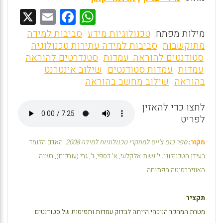
X
E
F
W
m
a
h
מילות מפתח:
טכנולוגיות מידע
סביבות למידה
ai
ce
at
מתוקשבות
סביבות למידה עתירות טכנולוגיה
סטודנטים להוראה: עמדות
סטנדרטים להוראה
l
b
s
עמדות
עמדות סטודנטים
שילוב אינטרנט
o
A
בהוראה
שילוב מחשב בהוראה
o
p
לחצו כדי להאזין
p
k
לפריט
מקור
:
ספר כנס צ'ייס למחקרי טכנולוגיות למידה 2008
: האדם הלומד
בעידן הטכנולוגי
.
י' עשת-אלקלעי, א' כספי, נ', גרי (עורכים), רעננה:
האוניברסיטה הפתוחה
.
תקציר
מטרת המחקר הנוכחי הייתה לבדוק עמדות ותפיסות של סטודנטים