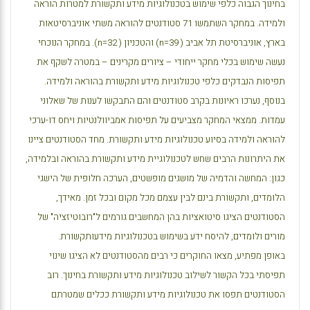
בחינוך הגבוה כלפי שימוש בטכנולוגיות מידע ותקשורת למטרות הוראה
ולמידה. במחקר השתמשו 71 סטודנטים להוראה משתי אוניברסיטאות
בארץ, אוניברסיטת תל אביב (
n=39
) והטכניון (
n=32
). במחקר הנוכחי
נעשה שימוש בכלי מחקר ייחודי – ציורים מקרינים – במטרה לשקף את
תפיסות הנבדקים כלפי טכנולוגיות מידע ותקשורת בהוראה ולמידה.
בנוסף, נערכו ראיונות בקרב סטודנטים והם התבקשו לענות של שאלוני
עמדות. ממצאי המחקר מצביעים על תפיסות אמביוולנטיות ויחס דו-ערכי
להוראה ולמידה בסיוע טכנולוגיות מידע ותקשורת. מחד הסטודנטים ציינו
את היתרונות הרבים שחש לטכנולוגיית מידע ותקשורת בהוראה ובלמידה,
כגון: המחשה והדמיה של מושגים מופשטים, הערכה חלופית של הישגי
הלומדים, ותקשורת בינם לבין עצמם מכל מקום ובכל זמן. מאידך,
הסטודנטים הציגו סיטואציות בהן המחשבים גורמים ל"רובוטיזציה" של
מורים ולומדים, להיסח ידע בשימוש בטכנולוגיות מידעותקשורת.
באופן מפתיע, מצאו החוקרים כי רבים מהסטודנטים לא הציגו שינוי
תפיסתי בכל הקשור לשילוב טכנולוגיות מידע ותקשורת בחינוך. רוב
הסטודנטים תפסו את טכנולוגיות מידע ותקשורת ככלים שמטרתם