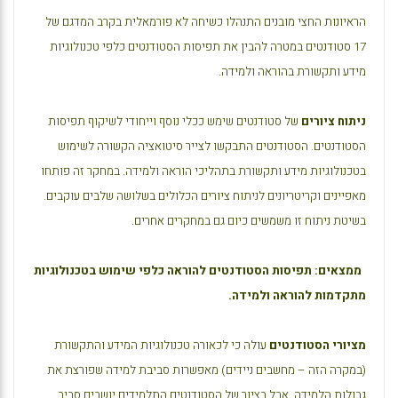
הראיונות החצי מובנים התנהלו כשיחה לא פורמאלית בקרב המדגם של
17 סטודנטים במטרה להבין את תפיסות הסטודנטים כלפי טכנולוגיות
מידע ותקשורת בהוראה ולמידה.
ניתוח ציורים
של סטודנטים שימש ככלי נוסף וייחודי לשיקוף תפיסות
הסטודנטים. הסטודנטים התבקשו לצייר סיטואציה הקשורה לשימוש
בטכנולוגיות מידע ותקשורת בתהליכי הוראה ולמידה. במחקר זה פותחו
מאפיינים וקריטריונים לניתוח ציורים הכלולים בשלושה שלבים עוקבים.
בשיטת ניתוח זו משמשים כיום גם במחקרים אחרים.
ממצאים: תפיסות הסטודנטים להוראה כלפי שימוש בטכנולוגיות
מתקדמות להוראה ולמידה.
מציורי הסטודנטים
עולה כי לכאורה טכנולוגיות המידע והתקשורת
(במקרה הזה – מחשבים ניידים) מאפשרות סביבת למידה שפורצת את
גבולות הלמידה. אבל בציור של הסטודנטים התלמידים יושבים סביב