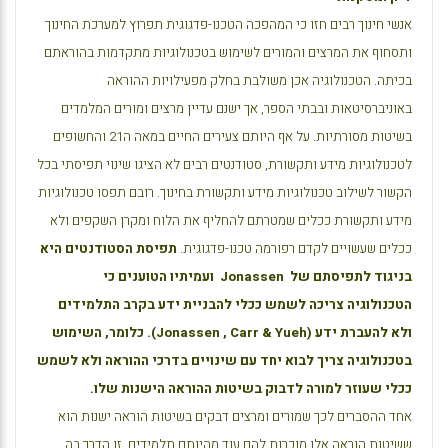
אנשי חינוך רבים חזו כי המהפכה הטכנו-פדגוגית תפרוץ למערכת החינוך
ותסחוף את המרצים והמורים לשימוש בטכנולוגיות מתקדמות בהוראתם
בכיתה. הטכנולוגיה אכן משולבת בחלק מפעילויות ההוראה
באוניברסיטאות ובבתי הספר, אך ישנם עדיין מרצים ומורים המלמדים
בשיטות מסורתיות. על אף היותם צעירים החיים במאה ה21 והחשופים
לטכנולוגיות מידע ותקשורת, סטודנטים רבים לא הציגו שינוי תפיסתי בכל
הקשור לשילוב טכנולוגיות מידע ותקשורת בחינוך. רובם תפסו טכנולוגיות
מידע ותקשורת ככלים שמטרתם להחליף את הלוח ומקרן השקפים ולא
ככלים שעשויים לקדם רפורמה טכנו-פדגוגית.
תפיסת הסטודנטים היא
בניגוד לתפיסתם של
Jonassen
ועמיתיו הטוענים כי
הטכנולוגיה צריכה לשמש ככלי להבניית ידע בקרב התלמידים
ולא להעברת ידע (
Jonassen , Carr & Yueh
). כלומר, השימוש
בטכנולוגיה צריך לבוא יחד עם שינויים בדרכי ההוראה ולא לשמש
ככלי שעוזר למורה לדבוק בשיטות ההוראה הישנות שלו.
אחד ההסברים לכך שמורים ומרצים דבקים בשיטות הוראה ישנות הוא
ששיטות הוראה אלו מוכרות להם עוד מהיותם תלמידים. זו הדרך בה