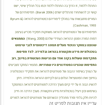
התרגלו ללמוד, זו הדרך בה התרגלו ללמד וכמו בכל תהליך שינוי, ישנו
קושי רב להשתחרר מהרגלים ישנים (
Barak 2006
). תפיסותיהם של
המורים מתגבשות עוד במהלך לימודיהם כסטודנטים להוראה (
Byrum &
).
Cashman, 1993
תפיסותיהם של הסטודנטים להוראה משחקות תפקיד מכריע בעיצוב
דמות המורה וסגנון ההוראה העתידי שלהם (
Wang, 2000
).
הממצאים
שהוצגו במחקר הנוכחי מעלים תמונה דיכוטומית לגבי שימוש
בטכנולוגיות מידע ותקשורת בהוראה ובלמידה. לצד תפיסות
מתקדמות שעולות בקנה אחד עם הגישות העכשווית בחינוך, רוב
התפיסות שהציגו הסטודנטים היו שמרניות.
ממצאי המחקר מצביעים
על הצורך בשיפור ההבנה של סטודנטים להוראה את תפקידי הטכנולוגיה
בחינוך ואת הפוטנציאל הגלום בהם לקידום ההוראה והלמידה. ניתן
להשיג הבנה זו על ידי קיום מערך הדרכה לסטודנטים להוראה המתמקד
בשימוש נכון ויעיל בטכנולוגיות מידע ותקשורת. מערך הדרכה זה חייב
להיות חלק בלתי נפרד מתהליך הכשרתם של סטודנטים להוראה למורים.
עדיין אין תגובות לפריט זה