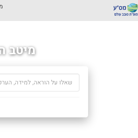
מכ
מיטב ה