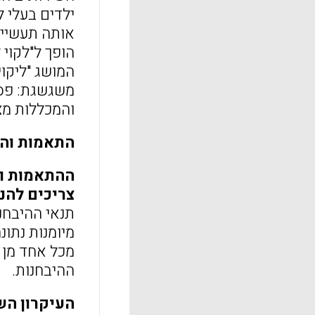
ילדים בעלי ל
אותה תעשייה
הופך ל"לקוי 
המושג "ליקוי
משגשגת: פסי
והמכללות מצי
התאמות וה
ההתאמות וה
צריכים להנ
תנאי ההיבחנ
מיומנות נתונ
מכל אחד מן ה
ההיבחנות.
העיקרון הש