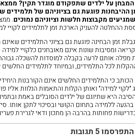
המבחן על ילדים שתפקודם מוגדר תקין? ממצאי 
 ההיבחנות פוגעת גם בציוניהם של תלמידים שלא
מגיעים מקבוצות חלשות וציוניהם נמוכים
. ממצ
סת ההחלטה להעניק הארכת זמן לתלמידים לקויי למ
לת זמן הבחינה פוגעת גם בציוני התלמידים שאינם מו
יאה ומסיבות שונות אינם מאובחנים כלקויי למידה (
ת מפלה אותם לרעה בקבלה למוסדות להשכלה גבוהה.
קלות לכל התלמידים, ובמיוחד לתלמידים החלשים י
הכותב כי התלמידים החלשים אינם הקורבנות היחידים 
"לקוי למידה" ואותן הקלות והתאמות הנלוות אליו פוג
 הסיבה היא שתיוגם של ילדים הסובלים באמת ובתמים 
בהנעה ללמידה בתחום הקושי ובסיכוי לתקן אותו. סיל
דרישות פחותות בהרבה הן מתכון ודאי לגרירת פערים
רסמו 5 תגובות