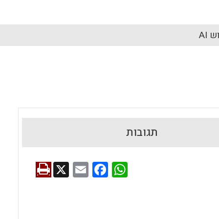
 AI
תגובות
X
E
F
W
m
a
h
ai
ce
at
l
b
s