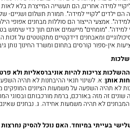
יקויי למידה אחרים, הם תעשייה המייצרת בלא לאות ר
 הם ילדים "לקויי למידה". תמורת תשלום ושניים- ש
למידה". אמצעי הייצור הם סוללות מבחנים אפופי הי
 למידה". "מומחים" מיישמים אותם תוך כדי שימוש בט
כולוגיים ומאבחנים דידקטיים מתקוטטים על זכות ה
עות אין-ספור קורסים בתחום ומשרד החינוך נותן גיב
שלכות
השלכות צריכות להיות אוניברסאליות ולא פרט
חות אותן
: א. לשינוי תנאי ההיבחנות לא תהיה השפעה
ות לא תהיה השפעה על משמעות הציונים המופקים מן
ה שונים זה מזה באורכם, ברמת מורכבותם ובסוגי המט
מבחנים לא תהיה משמעות אחידה. ג. נבחנים שאינם ל
לישי בעייתי במיוחד. האם נוכל להסיק נחרצו