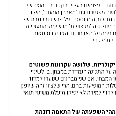
ווחים עצומים בעלויות קטנות. המוצר של
לושה מפגשים עם "מאבחן מומחה", הילד
לה מדעית, המבוססים על פרשנות כוזבת של
רמינולוגיה "מקצועית" מרשימה. התעשייה
חתימה על האבחונים, האוניברסיטאות
וי ממלכתי.
יקולריות. שלושה עקרונות פשוטים
 על התכונה הנמדדת במבחן. ב. לשינוי
 המבחן. אם שני מבחנים שנועדו למדוד
לות המופיעות בהם, הרי שלציון זהה שיופק
קויי למידה לא יפיקו תועלת משינוי תנאי
ת מהי השפעתה של התאמה דוגמת