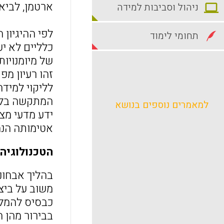
ארטמן, לביא
ניהול וסביבות למידה
לפי ההיגיון 
תחומי לימוד
כלליים לא יע
של מיומנויות
זהו רעיון מפ
לליקוי למידה
המתקשה בלמי
למאמרים נוספים בנושא
ידע מדעי מצ
אטימותה הנמ
הטכנולוגיה
בהליך אבחונ
משוב על ביצ
כבסיס להמלצו
בבירור מהן ה