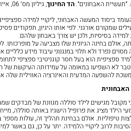
. "תעשיית האבחונים".
הד החינוך
, גיליון מס' 06, אייר תשע"א, יוני 2011. עמ' 77- 79.
העומד ביסוד המעשה האבחוני, ליקויי למידה ספציפיים
ילים שמקורם אורגני. לפי אותו היגיון, תפקודים פסיכ
 למידה בסיסיות, ולכן יש צורך באבחון שלהם.
תה, אולם בחינה הגיונית שלו מצביעה על מופרכותו. 
 מסוים נפרד ולא תלוי במנגנוני עיבוד מידע כלליים א
ד ספציפית הוא בעל חסר קוגניטיבי ספציפי לתחומה
טבר לא השפיעו במאומה על עמידותה העיקשת של ה
שכת להשפעה המדעית והאינרציה האווילית שלה אינ
 האבחונית
י מקובל מגישים לילד סוללה מגוונת של מבדקים שמהם
ועי הילד מציג את פרופיל הישגיו באותה סוללה, מי
ת טיפוליות. אולם בבחינת תהליך זה, עולות מספר בעי
סיבות לרוב ליקויי הלמידה. יתר על כן, גם באשר ל