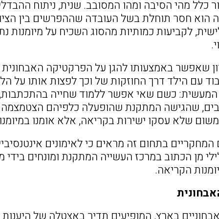
ר כלל מהי הסיבה ומהו המסובב. שנית, ניתוח ההבדלים
 הוא חסר תוחלת בשל העובדה שההפרשים בין הציונים
שית, לקביעות כמותיות מהסוג השכיח על מיומנות נת
.
 שאפשר באמצעותו להגן על הפרקטיקה האבחונית נשען
ד עם הילד דרך החוזקות של וכך לפצות אותו על הליקו
 המעשית: כשם שאי אפשר ללמוד שחייה בהתכתבות, כ
ים, שהגישה המתקנת שהופעלה כלפיהם הצטמצמה מל
משום שלא עסקו ישירות בקריאה, אלא אומנו במיומנוי
המחקריים בתחום זה מראים כי לאימונים אינטנסיביי
ילי מן הכתוב במרכז העשייה המתקנת ומונחים בידי מ
מנות הקריאה.
אבחונית
בחוניים בארץ, המופיעים תדיר באצטלה של היענות 