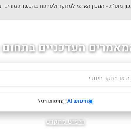
ון מופ"ת - המכון הארצי למחקר ולפיתוח בהכשרת מורים וב
מאמרים העדכניים בתחום ה
חיפוש AI
חיפוש רגיל
חיפוש מתקדם