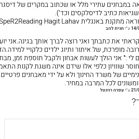
 במבחנים עתירי מלל או שכתוב במקרים של דיסגרפ
גיאות כתיב לדיסלקסים וכד').
 באנגלית WhiSpeR2Reading Hagit Lahav
14/
ע״י
חגית להב
קראתי את כתבתך ואני רוצה לברך אותך בגינה.אני י
בה מופרכת, של איתור ותיוג ילדים כלקויי למידה.ה
 לי :" אני הולך לעשות אבחון ולקבל תוספת זמן, מבחן
וסר שווויון כלפי אלו שידם אינה משגת לקנות התאמו
פנימיים של משרד החינוך ולא על ידי מאבחנים פרטיי
ומשונים לכל המרבה במחיר.
21/
ע״י
עפרה רוזנטל
?