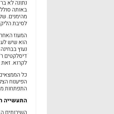
נתונה לא ברו
באותה סוללה
מהימנים. שלי
לסיבת הליקוי
המעוז האחרון
הוא שיש לעבו
נעוץ בבחינה
דיסלקטים רב
לקרוא. זאת 
כל הממצאים 
הפיענוח הצל
התפתחות מיו
התעשייה ה
השירותים הא