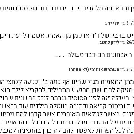
לין ותראו מה מלמדים שם… יש שם דור של סטודנטים
31/
ע״י
יולי ידע
יש בדביו של ד"ר ארטמן מן האמת. אשמח לדעת היכן 
26/
ע״י
לירון כהנוב
 האבחונים הם דבר מעולה………
31/
ע״י
משתמש אנונימי (לא מזוהה)
מתן התאמות מגיל שהינו אף כתה ב'! וכניעה ללחצי הו
מזיקה להם, שכן מרגע שמתחילים להקריא לילד הוא 
. העגלה זזה לפני הסוסים וגרמה לנזק רב שנים שהו
שת וביסוס קריאה וכתיבה בנוטלה מילדים עוד בראשי
גות, באשר לגילאים מאוחרים אשר קדמו להם ניסיונו
נים של הבגרות מבלי שניתנו להם הכלים הראויים כל
ה לכל הפחות לאפשר להם להיבחן בהתאמה למגבלה