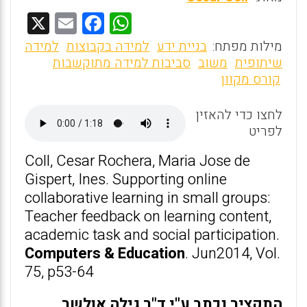
X
E
F
W
m
a
h
מילות מפתח:
בניית ידע
למידה בקבוצות
למידה
ai
ce
at
שיתופית
משוב
סביבות למידה מתוקשבות
קורס מקוון
l
b
s
o
A
לחצו כדי להאזין
o
p
לפריט
k
p
Coll, Cesar Rochera, Maria Jose de
Gispert, Ines. Supporting online
collaborative learning in small groups:
Teacher feedback on learning content,
academic task and social participation.
Computers & Education
. Jun2014, Vol.
75, p53-64
התקציר נכתב ע"י ד"ר גילה אולשר