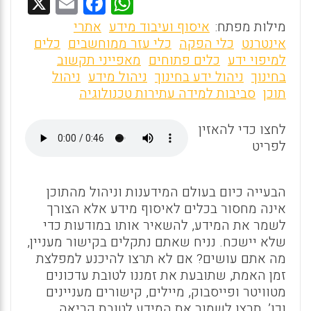
X
E
F
W
m
a
h
מילות מפתח:
איסוף ועיבוד מידע
אתרי
ai
ce
at
אינטרנט
כלי הפקה
כלי עזר ממוחשבים
כלים
למיפוי ידע
כלים פתוחים
מאפייני תקשוב
l
b
s
בחינוך
ניהול ידע בחינוך
ניהול מידע
ניהול
o
A
תוכן
סביבות למידה עתירות טכנולוגיה
o
p
לחצו כדי להאזין
p
k
לפריט
הבעייה כיום בעולם המידענות וניהול מהתוכן
אינה מחסור בכלים לאיסוף מידע אלא הצורך
לשמר את המידע, להשאיר אותו במודעות כדי
שלא יישכח. נניח שאתם נתקלים בקישור מעניין,
מה אתם עושים? אם לא תרצו להיכנע למפלצת
זמן האמת, שתובעת את זמננו לטובת עדכונים
מטוויטר ופייסבוק, מיילים, קישורים מעניינים
וכו’, תרצו לשמור את המידע לטובת קריאה