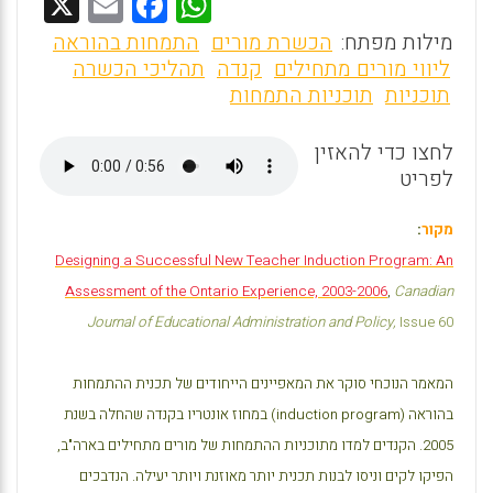
X
E
F
W
m
a
h
מילות מפתח:
הכשרת מורים
התמחות בהוראה
ai
ce
at
ליווי מורים מתחילים
קנדה
תהליכי הכשרה
תוכניות
תוכניות התמחות
l
b
s
o
A
לחצו כדי להאזין
o
p
לפריט
k
p
מקור
:
Designing a Successful New Teacher Induction Program: An
Assessment of the Ontario Experience, 2003-2006
,
Canadian
Journal of Educational Administration and Policy,
Issue 60
המאמר הנוכחי סוקר את המאפיינים הייחודים של תכנית ההתמחות
בהוראה (
induction program
) במחוז אונטריו בקנדה שהחלה בשנת
2005. הקנדים למדו מתוכניות ההתמחות של מורים מתחילים בארה"ב,
הפיקו לקים וניסו לבנות תכנית יותר מאוזנת ויותר יעילה. הנדבכים