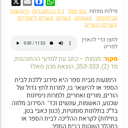
X
E
F
W
m
a
h
מילות מפתח:
בתי ספר
גיל ההתבגרות
הימנעות
ai
ce
at
מבית ספר
משפחה
קשיים
קשיים לימודיים
קשיים רגשיים
l
b
s
o
A
לחצו כדי להאזין
o
p
לפריט
k
p
מקור
:
מגמות – כתב עת למדעי ההתנהגות,
מד (2), 353-333, הוצאת מכון סאלד
הימנעות מבית ספר היא סירוב ללכת לבית
הספר או להישאר בו, למרות לחץ גדול של
הורים, מורים ואחרים, ולמרות ניסיונות
שכנוע, האשמות, עונשים וכד'. הסירוב מלווה
בד"כ בתלונות סומטיות, (כגון כאבי בטן,
בחילות) לקראת ההליכה לבית הספר או
במהלך השהות בבית הספר.