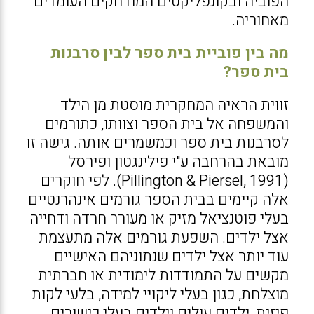
הפוביה ובקונפליקטים המודחקים העומדים
מאחוריה.
מה בין פוביית בית ספר לבין סרבנות
בית ספר?
זווית הראיה המחקרית מוסטת מן הילד
והמשפחה אל בית הספר וצוותו, כתורמים
לסרבנות בית ספר וכמשמרים אותה. גישה זו
מובאת בהרחבה ע"י פילינגטון ופירסל
(Pillington & Piersel, 1991). לפי חוקרים
אלה קיימים בבית הספר גורמים אינהרנטיים
בעלי פוטנציאל מזיק או מעורר חרדה ודחייה
אצל ילדים. השפעת גורמים אלה מתעצמת
עוד יותר אצל ילדים שנתוניהם האישיים
מקשים על התמודדות לימודית או חברתית
מוצלחת, כגון בעלי ליקויי למידה, בלעי לקות
פיזית, ילדים עולים וילדים בעלי כישורים