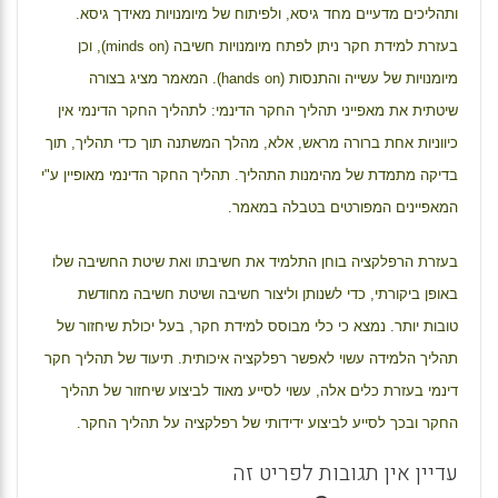
ותהליכים מדעיים מחד גיסא, ולפיתוח של מיומנויות מאידך גיסא.
בעזרת למידת חקר ניתן לפתח מיומנויות חשיבה (
minds on
), וכן
מיומנויות של עשייה והתנסות (
hands on
). המאמר מציג בצורה
שיטתית את מאפייני תהליך החקר הדינמי: לתהליך החקר הדינמי אין
כיווניות אחת ברורה מראש, אלא, מהלך המשתנה תוך כדי תהליך, תוך
בדיקה מתמדת של מהימנות התהליך. תהליך החקר הדינמי מאופיין ע"י
המאפיינים המפורטים בטבלה במאמר.
בעזרת הרפלקציה בוחן התלמיד את חשיבתו ואת שיטת החשיבה שלו
באופן ביקורתי, כדי לשנותן וליצור חשיבה ושיטת חשיבה מחודשת
טובות יותר. נמצא כי כלי מבוסס למידת חקר, בעל יכולת שיחזור של
תהליך הלמידה עשוי לאפשר רפלקציה איכותית. תיעוד של תהליך חקר
דינמי בעזרת כלים אלה, עשוי לסייע מאוד לביצוע שיחזור של תהליך
החקר ובכך לסייע לביצוע ידידותי של רפלקציה על תהליך החקר.
עדיין אין תגובות לפריט זה