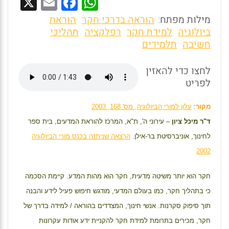
X
E
F
W
m
a
h
מילות מפתח:
הוראה בדרכי חקר
הוראת
ai
ce
at
ביולוגיה
למידת חקר
רפלקציה
תהליכי
חשיבה
תלמידים
l
b
s
o
A
לחצו כדי להאזין
o
p
לפריט
k
p
מקור
:
עלון למורי הביולוגיה, מס' 168, 2003
ד"ר מיכל ציון
– עירוני ה', ת"א, המרכז להוראת המדעים, בית ספר
לחינוך, אוניברסיטת בר-אילן.
הרצאה שניתנה בכנס מורי הביולוגיה
2002
חקר הוא יותר משיטה מדעית, חקר הוא מהות המדע. קיימת הסכמה
כי בתהליך חקר, כמו בעולם המדעי, מודגש חיפוש פעיל לידע והבנה
תוך סיפוק סקרנות. אנשי חינוך, המצדדים בהוראה / למידה בדרך של
חקר, מכירים בתרומת למידת חקר להקניית ידע אודות עקרונות