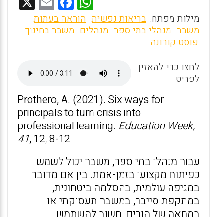
X
E
F
W
m
a
h
מילות מפתח:
בריאות נפשית
הוראה בעתות
ai
ce
at
משבר
מנהלי בתי ספר
מנהלים
משבר בחינוך
פוסט קורונה
l
b
s
o
A
לחצו כדי להאזין
o
p
לפריט
k
p
Prothero, A. (2021). Six ways for
principals to turn crisis into
professional learning.
Education Week,
41
, 12, 8-12
עבור מנהלי בתי ספר, משבר יכול לשמש
כפיתוח מקצועי בזמן-אמת. בין אם מדובר
במגיפה עולמית, בהסלמה ביטחונית,
במתקפת סייבר, במשבר תעסוקתי או
במחאה של הורים, חשוב להשתמש