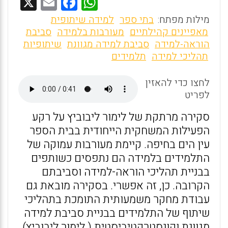
X
E
F
W
m
a
h
מילות מפתח:
בתי ספר
למידה שיתופית
ai
ce
at
מאפיינים קהילתיים
מעורבות בלמידה
סביבת
הוראה-למידה
סביבת למידה מגוונת
שיתופיות
l
b
s
תהליכי למידה
תלמידים
o
A
o
p
לחצו כדי להאזין
לפריט
p
k
סקירה מרתקת של לימור ליבוביץ על רקע
הפעילות המשחקית הייחודית בבית הספר
עין הים בחיפה. קיימת מעורבות עמוקה של
התלמידים בלמידה הם נתפסים כשותפים
בבניית תהליכי הוראה-למידה וסביבתם
הקרובה. כן, זה אפשרי. בסקירה מובאת גם
עבודת מחקר משמעותית התומכת בתהליכי
שיתוף של התלמידים בבניית סביבת למידה
מגוונת וקונסטרקטיביסטית ( לימור ליבוביץ)