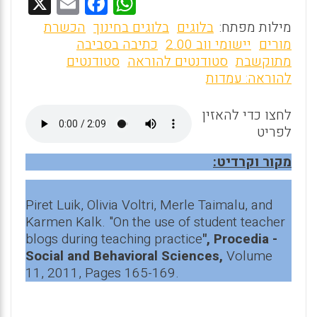
X
E
F
W
m
a
h
מילות מפתח:
בלוגים
בלוגים בחינוך
הכשרת
ai
ce
at
מורים
יישומי ווב 2.00
כתיבה בסביבה
מתוקשבת
סטודנטים להוראה
סטודנטים
l
b
s
להוראה: עמדות
o
A
o
p
לחצו כדי להאזין
לפריט
p
k
מקור וקרדיט:
Piret Luik, Olivia Voltri, Merle Taimalu, and
Karmen Kalk. "On the use of student teacher
blogs during teaching practice
", Procedia -
Social and Behavioral Sciences,
Volume
11, 2011, Pages 165-169.