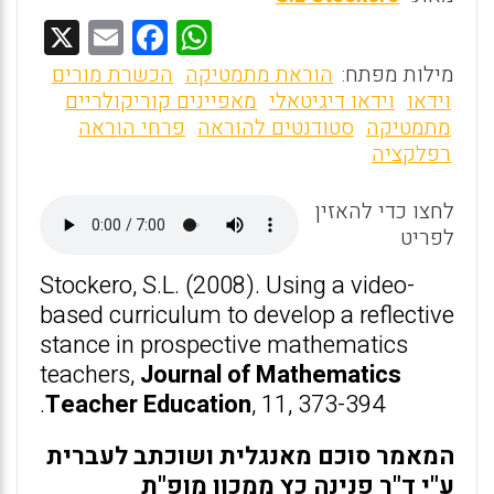
X
E
F
W
m
a
h
מילות מפתח:
הוראת מתמטיקה
הכשרת מורים
ai
ce
at
וידאו
וידאו דיגיטאלי
מאפיינים קוריקולריים
מתמטיקה
סטודנטים להוראה
פרחי הוראה
l
b
s
רפלקציה
o
A
o
p
לחצו כדי להאזין
לפריט
p
k
Stockero, S.L. (2008). Using a video-
based curriculum to develop a reflective
stance in prospective mathematics
teachers,
Journal of Mathematics
Teacher Education
, 11, 373-394.
המאמר סוכם מאנגלית ושוכתב לעברית
ע"י ד"ר פנינה כץ ממכון מופ"ת