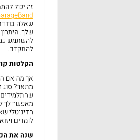
זה יכול להת
arageBand
שאלה בודדת 
שלך. היתרון
להשתמש כמשע
להתקדם.
הקלטות קול 
אך מה אם הת
מתאר? סוג ה
שהתלמידים י
מאפשר לך לה
הדיגיטלי שאת
לומדים ויזואל
שנה את הכ