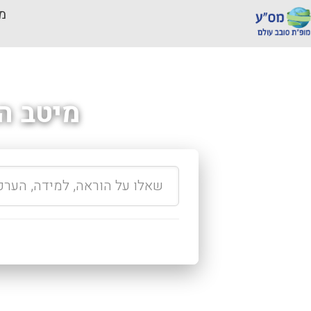
מכ
מיטב ה