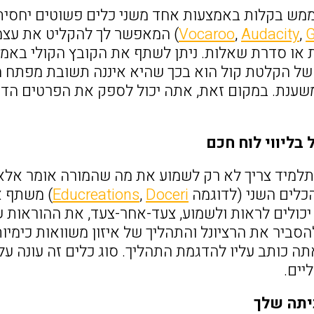
ממש בקלות באמצעות אחד משני כלים פשוטים יחסית.
G
,
Audacity
,
Vocaroo
) המאפשר לך להקליט את עצמ
או סדרת שאלות. ניתן לשתף את הקובץ הקולי באמצ
 של הקלטת קול הוא בכך שהיא איננה תשובת מפתח 
נת. במקום זאת, אתה יכול לספק את הפרטים הדרושי
בליווי לוח חכם
למיד צריך לא רק לשמוע את מה שהמורה אומר אלא
כלים השני (לדוגמה
Doceri
,
Educreations
) משתף א
כולים לראות ולשמוע, צעד-אחר-צעד, את ההוראות שה
סביר את הרציונל והתהליך של איזון משוואות כימי
ה כותב עליו להדגמת התהליך. סוג כלים זה עונה על 
יים.
יתה שלך