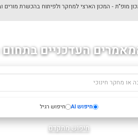
ון מופ"ת - המכון הארצי למחקר ולפיתוח בהכשרת מורים וב
מאמרים העדכניים בתחום ה
חיפוש AI
חיפוש רגיל
חיפוש מתקדם