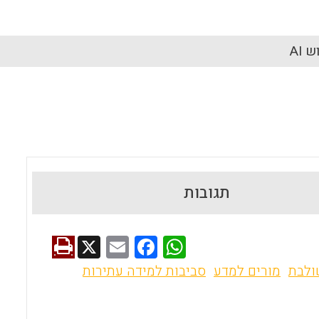
 AI
תגובות
X
E
F
W
m
a
h
ולבת
מורים למדע
סביבות למידה עתירות
ai
ce
at
l
b
s