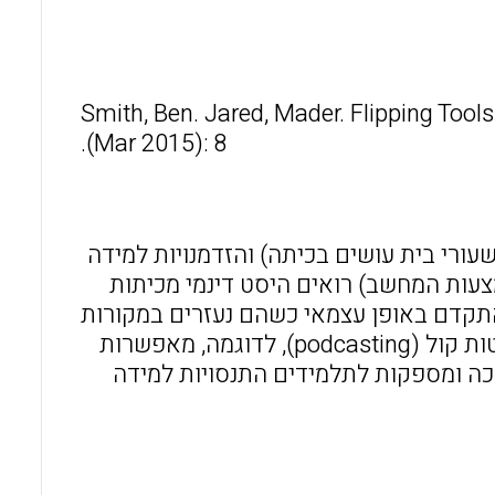
o
A
o
p
k
p
Smith, Ben. Jared, Mader. Flipping Tool
(Mar 2015): 8.
ורי בית עושים בכיתה) והזדמנויות למידה
צעות המחשב) רואים היסט דינמי מכיתות
התקדם באופן עצמאי כשהם נעזרים במקורות
חופשיים ברשת. טכנולוגיות הקלטות מסך (screencasting) והקלטות קול (podcasting), לדוגמה, מאפשרות
כה ומספקות לתלמידים התנסויות למידה