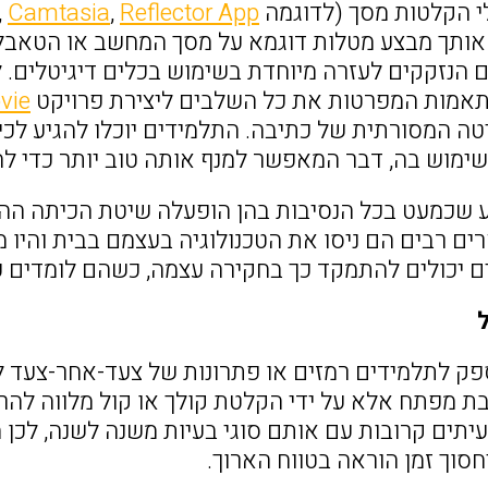
 הקלטות מסך (לדוגמה
Reflector App
,
Camtasia
,
אותך מבצע מטלות דוגמא על מסך המחשב או הטאבלט
 הנזקקים לעזרה מיוחדת בשימוש בכלים דיגיטלים. לד
תאמות המפרטות את כל השלבים ליצירת פרויקט
vie
ה המסורתית של כתיבה. התלמידים יוכלו להגיע לכי
שימוש בה, דבר המאפשר למנף אותה טוב יותר כדי לה
ע שכמעט בכל הנסיבות בהן הופעלה שיטת הכיתה ההפ
ים רבים הם ניסו את הטכנולוגיה בעצמם בבית והיו מ
ם יכולים להתמקד כך בחקירה עצמה, כשהם לומדים על
פק לתלמידים רמזים או פתרונות של צעד-אחר-צעד 
ת מפתח אלא על ידי הקלטת קולך או קול מלווה להר
יתים קרובות עם אותם סוגי בעיות משנה לשנה, לכן 
יחסוך זמן הוראה בטווח הארוך.