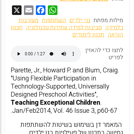
X
E
F
W
m
a
h
מילות מפתח:
גני ילדים
השתתפות
מעורבות
ai
ce
at
בלמידה
סביבות למידה עתירות טכנולוגיה
תכנון
הוראה
תכנון לימודים
l
b
s
o
A
לחצו כדי להאזין
o
p
לפריט
k
p
Parette, Jr., Howard P. and Blum, Craig.
"Using Flexible Participation in
Technology-Supported, Universally
Designed Preschool Activities",
Teaching Exceptional Children
.
Jan/Feb2014, Vol. 46 Issue 3, p60-67.
המאמר דן בשימוש בשיטות להשתתפות
גמישה בתכנון של פעילויות בגן ילדים