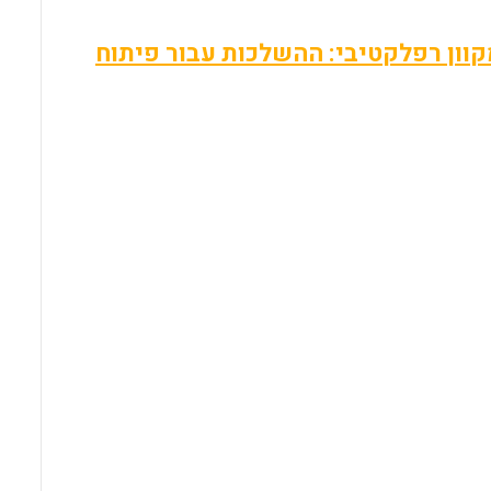
 למידה מקוונת (e-learning) ותלקיט מקוון רפלקטיבי: ההשלכות עבור פיתוח