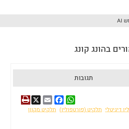
 AI
ים בהונג קונג
תגובות
X
E
F
W
m
a
h
יו דיגיטלי
תלקיט (פורטפוליו)
תלקיט מקוון
ai
ce
at
l
b
s