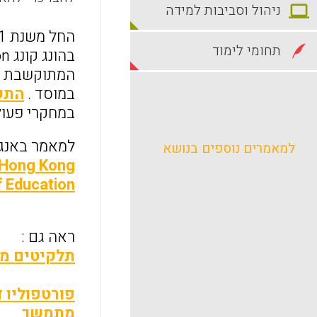
ניהול וסביבות למידה
תחומי לימוד
במוסד .
התשת
במחקרי פעולה שוטפ
למאמר באנג
למאמרים נוספים בנושא
e Hong Kong
f Education
ראה גם :
תלקיטים מק
פורטפוליו 
מתמשך