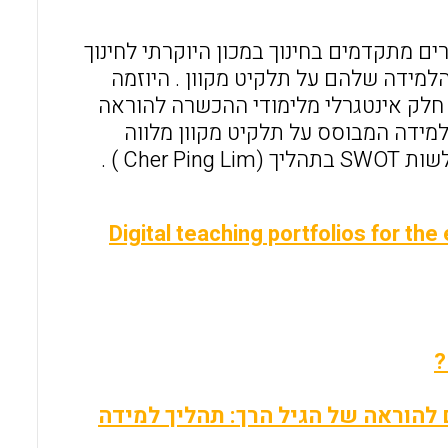
o
A
o
p
 לתארים מתקדמים בחינוך במכון היוקרתי לחינוך
Hong Kong Inst לבסס את הליכי הלמידה שלהם על תלקיט מקוון . היוזמה
k
p
Hong Kong Institute of Educat היא כיום חלק אינטגרלי מלימודי ההכשרה להוראה
למידה המבוסס על תלקיט מקוון מלווה
Che ) .
Digital teaching portfolios for t
?
 להוראה של הגיל הרך: תהליך למידה