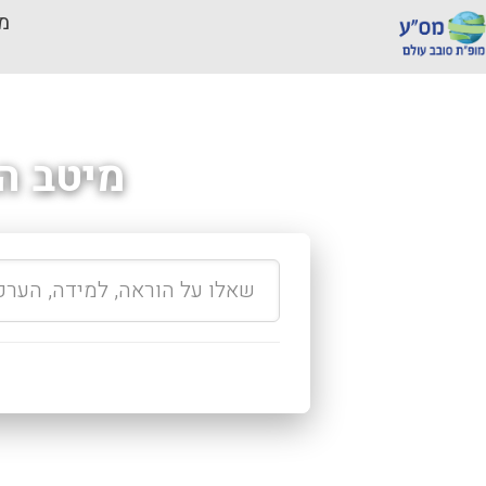
מכ
מיטב ה