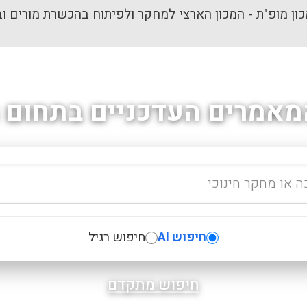
ון מופ"ת - המכון הארצי למחקר ולפיתוח בהכשרת מורים וב
מאמרים העדכניים בתחום ה
חיפוש AI
חיפוש רגיל
חיפוש מתקדם