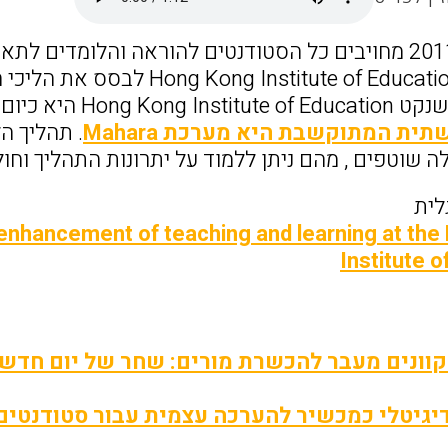
החל משנת 2011 מחויבים כל הסטודנטים להוראה והלומדים
בהונג קונג itute of Education
המתוקשבת שנקט ion
ית המתוקשבת היא מערכת Mahara
. תהליך ה
ים , מהם ניתן ללמוד על יתרונות התהליך וחולשות SWOT בתהליך (r Ping Lim
לית
he enhancement of teaching and learning at th
Institute o
וונים מעבר להכשרת מורים: שחר של יום חדש
דיגיטלי כמכשיר להערכה עצמית עבור סטודנטים