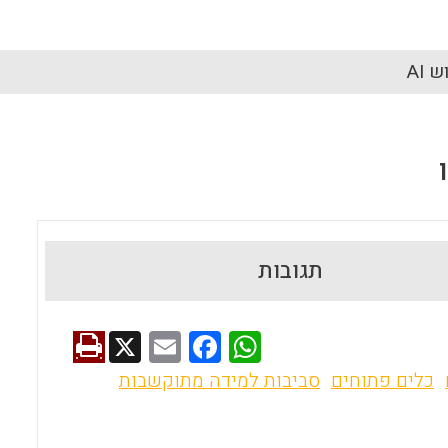
 AI
תגובות
X
E
F
W
m
a
h
כלים פתוחים
סביבות למידה מתוקשבות
ai
ce
at
l
b
s