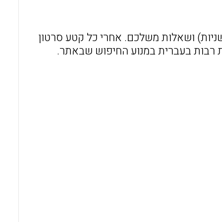
o
A
o
p
blu - אתר חינמי המאפשר שילוב קטעי סרטונים מיו-טיוב (20 שניות) ושאלות משלכם. אחרי כל קטע סרטון
k
p
ת רבות בעברית במנוע החיפוש שבאתר.