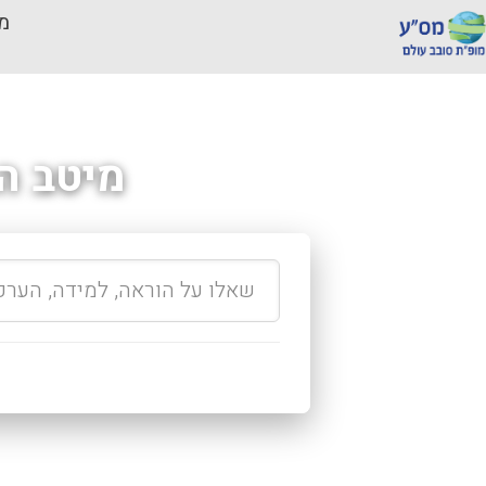
מכ
מיטב ה