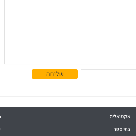
אקטואליה
מ
בתי ספר
נ