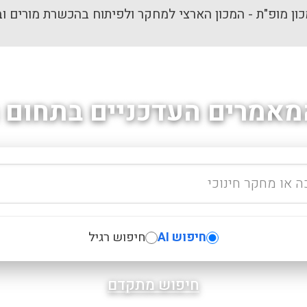
ון מופ"ת - המכון הארצי למחקר ולפיתוח בהכשרת מורים וב
מאמרים העדכניים בתחום ה
חיפוש AI
חיפוש רגיל
חיפוש מתקדם