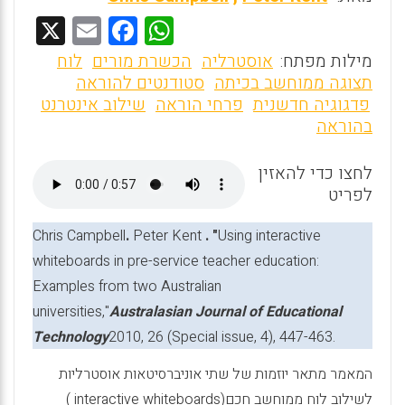
X
E
F
W
m
a
h
מילות מפתח:
אוסטרליה
הכשרת מורים
לוח
ai
ce
at
תצוגה ממוחשב בכיתה
סטודנטים להוראה
פדגוגיה חדשנית
פרחי הוראה
שילוב אינטרנט
l
b
s
בהוראה
o
A
o
p
לחצו כדי להאזין
לפריט
p
k
Chris Campbell
.
Peter Kent
.
"
Using interactive
whiteboards in pre-service teacher education:
Examples from two Australian
universities,"
Australasian Journal of Educational
Technology
2010, 26 (Special issue, 4), 447-463.
המאמר מתאר יוזמות של שתי אוניברסיטאות אוסטרליות
לשילוב לוח ממוחשב חכם(
interactive whiteboards
)