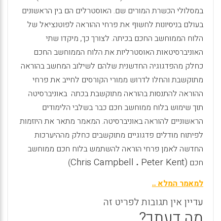
במסלולי הכשרת המורים שם. האוסטרלים הם בין הראשונים
בעולם בניסיונות לחשוף את פרחי ההוראה לפוטנציאל של
הלוח הממוחשב החכם בכיתה. לצורך כך, מיקדו שתי
האוניברסיטאות האוסטרליות את הלוח הממוחשב החכם
כחלק מהפדגוגיה החדשנית שלהם לשילוב המחשב בהוראה
מתוקשבת והחלו לדרוש ממורי הקורסים לחייב את פרחי
ההוראה להתנסות בהוראה מתוקשבת בכתה באוניברסיטה
תוך שימוש בלוח ממוחשב חכם כבר בשלבי הלימודים
הראשוניים להוראה באוניברסיטה.
המאמר מתאר את היוזמות
לפיתוח מודלים פדגוגיים מתוקשבים כחלק מההיערכות
החדשה לאמן פרחי הוראה להשתמש בלוח חכם ממוחשב
Chris Campbell
.
Peter Kent
(
חכם
)
למאמר המלא ..
עדיין אין תגובות לפריט זה
מה דעתך?