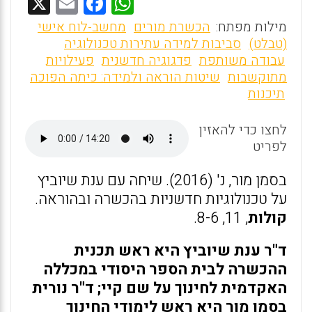
X
E
F
W
m
a
h
מילות מפתח:
הכשרת מורים
מחשב-לוח אישי
ai
ce
at
(טבלט)
סביבות למידה עתירות טכנולוגיה
עבודה משותפת
פדגוגיה חדשנית
פעילויות
l
b
s
מתוקשבות
שיטות הוראה ולמידה: כיתה הפוכה
o
A
תיכנות
o
p
לחצו כדי להאזין
p
k
לפריט
בסמן מור, נ' (2016). שיחה עם ענת שיוביץ
על טכנולוגיות חדשניות בהכשרה ובהוראה.
קולות
, 11, 8-6.
ד"ר ענת שיוביץ היא ראש תכנית
ההכשרה לבית הספר היסודי במכללה
האקדמית לחינוך על שם קיי; ד"ר נורית
בסמן מור היא ראש לימודי החינוך