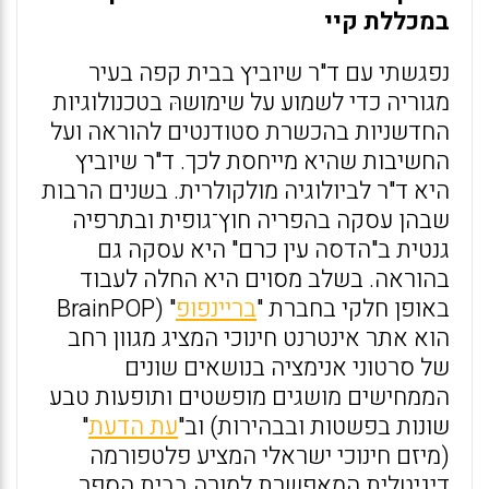
במכללת קיי
נפגשתי עם ד"ר שיוביץ בבית קפה בעיר
מגוריה כדי לשמוע על שימושהּ בטכנולוגיות
החדשניות בהכשרת סטודנטים להוראה ועל
החשיבות שהיא מייחסת לכך. ד"ר שיוביץ
היא ד"ר לביולוגיה מולקולרית. בשנים הרבות
שבהן עסקה בהפריה חוץ־גופית ובתרפיה
גנטית ב"הדסה עין כרם" היא עסקה גם
בהוראה. בשלב מסוים היא החלה לעבוד
באופן חלקי בחברת "
בריינפופ
" (BrainPOP
הוא אתר אינטרנט חינוכי המציג מגוון רחב
של סרטוני אנימציה בנושאים שונים
הממחישים מושגים מופשטים ותופעות טבע
שונות בפשטות ובבהירות) וב"
עת הדעת
"
(מיזם חינוכי ישראלי המציע פלטפורמה
דיגיטלית המאפשרת למורה בבית הספר