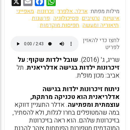
X
E
F
W
m
a
h
מילות מפתח:
אדלר, אלפרד
זכרונות
מאפייני
ai
ce
at
אישיות
נרטיבים
פסיכולוגיה
פרשנות
תיאוריה ומעשה
תפיסות מוקדמות
l
b
s
o
A
לחצו כדי להאזין
o
p
לפריט
k
p
שריג, ג' (2016).
שובל ילדות שקוף: על
זיכרונות ילדות בגישה אדלריאנית
. תל
אביב: מכון מופ"ת.
ניתוח זיכרונות ילדות בגישה
אדלריאנית הוא טכניקה מרתקת,
עוצמתית ומפתיעה
. אדלר התעניין דווקא
במה שהמטופלים בחרו לגלות, ולא להסתיר,
בזיכרונות שלהם. הוא ראה בזיכרונות
המוקדמים מטפורות הפותחות צוהר להבנת