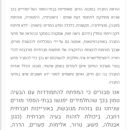
הוראת החברה במובנה הרחב מאופיינת בבתי-הספר העל-יסודיים בכך
שהיא מחולקת לתחומי דעת שונים - גיאוגרפיה, היסטוריה, אזרחות
(חובה), סוציולוגיה, תקשורת, כלכלה ומדע המדינה (רשות) - ללא פיתוח
זיקה ויחסי גומלין ביניהם. גישה זאת, שמקורה במחקר ובהוראה של מדעי
החברה באוניברסיטאות, אומצה גם על-ידי המכללות להכשרת מורים,
שבכך תורמות להנצחת הרדוקציה של תופעות חברתיות מורכבות לכדי
ראייה דיסציפלינארית צרה וחלקית. להערכתנו יש בכך כדי להסביר מדוע
בוגרי מערכת החינוך אינם לומדים באופן שיטתי, מובנה וכולל אודות
החברה בה הם חיים, ואינם נחשפים לסוגי ידע חשובים שיש במדעי
החברה.
אנו סבורים כי המפתח להתמודדות עם הבעיה
טמון בכך שהתלמידים יפגשו בבתי-הספר מורים
שניחנו גם בזהות מגובשת, באוריינות חברתית
רחבה, ביכולת לזהות בעיה חברתית (כגון:
אבטלה, פשע, טרור, אלימות, פערים, הדרה,