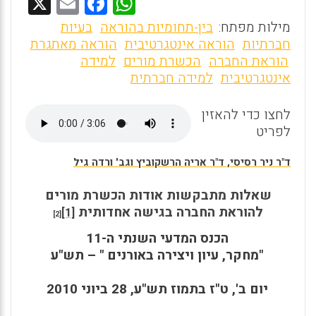
X
E
F
W
m
a
h
מילות מפתח:
בין-תחומיות בהוראה
בעיות
ai
ce
at
חברתיות
הוראה אינטגרטיבית
הוראה מאתגרת
הוראת החברה
הכשרת מורים
למידה
l
b
s
אינטגרטיבית
למידה חברתית
o
A
o
p
לחצו כדי להאזין
לפריט
p
k
ד"ר ניר רסיסי, ד"ר אריה הרשקוביץ וגב' ורדה גיל
שאלות מתבקשות אודות הכשרת מורים
להוראת החברה בגישה אחדותית
[1]
[2]
הכנס המדעי השנתי ה-11
"
מחקר, עיון ויצירה באורנים
"
– תש"ע
יום ב', ט"ז בתמוז תש"ע, 28 ביוני 2010