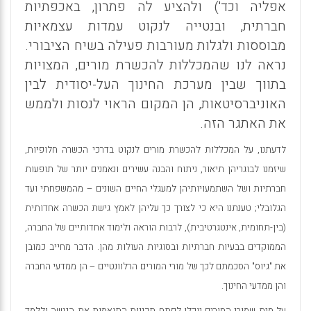
אפליה וכד') ולהציע לה פתרון, באכפתיות
חברתית, ובנטייה לנקוט עמדות עצמאיות
מבוססות ולגלות מעורבות פעילה בשיח הציבורי.
נראה לנו שהמכללות להכשרת מורים, המצויות
בתווך שבין מערכת החינוך העל-יסודית לבין
האוניברסיטאות, הן המקום הראוי לנסות ולממש
את האתגר הזה.
לדעתנו, על המכללות להכשרת מורים לנקוט בדרכי הכשרה חלופיות,
שיזמנו לבוגריהן תיאור, ניתוח והבנה עשירים ונאמנים יותר של תופעות
חברתיות ושל השתמעויותיהן למעגלי החיים השונים – מהמשפחתי ועד
הגלובלי; טענתנו היא כי לצורך כך עליהן לאמץ גישת הכשרה אחדותית
(בין-תחומית, אינטגרטיבית), לרבות הוראה ולימוד אחדותיים של החברה,
הממוקדים בבעיות חברתיות ובסוגיות העולות מהן. הדבר מחייב כמובן
את "גיוס" הסכמתם לכך של מורי המורים הרלוונטיים – הן ממדעי החברה
והן ממדעי החינוך.
על מנת שמורי המורים יוכלו לפתח תכניות התואמות את הגישה וללמד