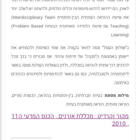
לאורן, הם יידרשו לרכוש מיומנויות וכלים הולמים, ולדעתנו יש לשלב יחד
את שיטת ההוראה הצוותית הבין-תחומית
(Interdisciplinary Team
Teaching)
עם שיטת הלמידה מאותגרת הבעיות
(Problem Based
.
Learning)
ב"שולחן העגול" ננסה לתאר בקצרה את שתי השיטות ולהמחיש את
יישומן באמצעות ה"מקרה" של פיתוח עירוני. אנו סבורים כי בכך נוכל
להדגים דרך אחרת להוראה במכללה, ולדון בשאלות העולות ממנה באשר
ליתרונותיה ולמגבלותיה, כמו גם באשר להזדמנויות ולסיכונים הכרוכים
באימוצה.
מילות מפתח:
בעיות חברתיות, בין-תחומיות בהוראה, הכשרת מורים,
הוראה צוותית, הוראה מאותגרת בעיות.
מקור וקרדיט : מכללת אורנים , הכנס המדעי ה11
, 2010