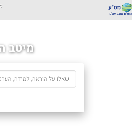
מכ
מיטב ה