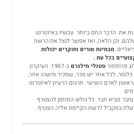
o
A
o
p
k
p
ות את הדבר החם ביותר עכשיו באינטרנט.
שלהם, וכן הלאה, ואז אפשר לנצל את הרשת
יאליים
.
מבחינת מורים וחוקרים יכולות
ועיים בכל עת .
ג פרופסור
סטנלי
מילגרם
ב-1967. העיקרון
לומר, לכל אחד יש מכר, שמכיר מישהו אחר,
הראשון לאדם השישי
.
תרגום הרעיון לאינטרנט
מים
.
חבר מביא חבר. כל גולש המוזמן להצטרף
פועלת במקביל לרשת הקיימת אליה הצטרף.