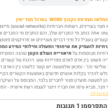
צורפת כקובץ WORD בסרגל מצד ימין
 מצוי בעניינים, רשתות-חברתיות
(social-networks)
מייצג
שוט: אתה כותב מי החברים שלך, והם כותבים מי החברים 
שרים בשביל כל מיני דברים מעניינים או פרויקטים פוטנצ
יות להעמיק את שיתופי הפעולה וחילופי המידע המקצ
תיות מבוססות על
תיאוריית העולם הקטן
שהגה הסוציולו
ה פשוט: בין אדם לאדם מפרידות שש דרגות של קשרים. כ
שלישי וכו' - ומכאן שלמעשה יש קשר כלשהו בין האדם 
לש להכיר בקלות אנשים חדשים באמצעות הקשרים הקיי
ן למעשה מועדון סגור לחברים בלבד, המבוסס על העיקרון
י חבר, מביא עימו את חבריו ויוצר לעצמו רשת אישית - ה
ת וגדלה
רסמו 1 תגובות