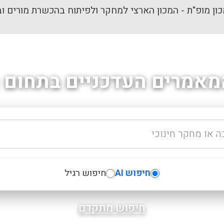
ון מופ"ת - המכון הארצי למחקר ולפיתוח בהכשרת מורים וב
מאמרים העדכניים בתחום ה
חיפוש AI
חיפוש רגיל
חיפוש מתקדם