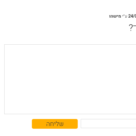
24/
ע״י
מישהו
?