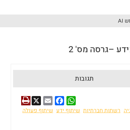
 AI
ע –גרסה מס' 2
תגובות
X
E
F
W
m
a
h
יה
רשתות חברתיות
שיתוף ידע
שיתוף פעולה
ai
ce
at
l
b
s