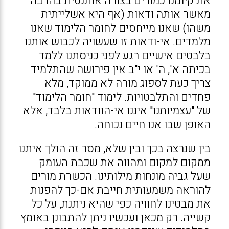
את קיומנו כמורים בצורה אותנטית בהרבה
מאשר אותה ודאות (אף היא אשלייתית
משהו) שאנו מייחסים לחומר הלימוד שאנו
מלמדים. אי-ודאות זו שעשויה לכבוש אותנו
בלבטים אישיים רגע לפני כניסתנו ללמד
בכיתה א', ה' או י"ב אין פירושה שהתלמיד
צריך כעת לספוג מורה לא ממוקד, מלא
פחדים והתלבטויות. לימוד "חומר הלימוד"
של "עצמיותנו" איננו אי-הוודאות בלבד, אלא
האופן שבו אנו חיים נכוחה.
בין שנרצה בכך ובין שלא, מסר זה הולך איתנו
ממקום למקום ומהווה את שכבת העומק
שעל גביה מונחות מילותינו. הכשרת מורים
להוראה משמעותית חייבת אם-כך להפנות
את מבטינו לחוויה כפי שהיא ניתנת, על כל
קשייה. רק מכאן ועכשיו ניתן להתבונן באומץ