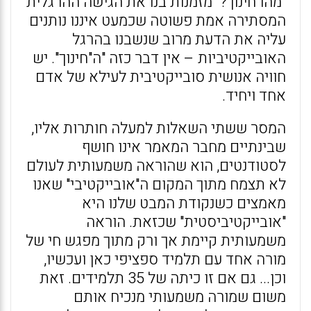
"מהו חינוך?" מזמנות בנו את הגישה ההרגלית
המסתירה אמת פשוטה שכמעט איננו נותנים
עליה את הדעת מרוב שנשבנו בהרגל
האובייקטיביות – אין דבר כזה "ה"חינוך". יש
חוויה אנושית סובייקטיבית לעילא של אדם
אחד ויחיד.
המסר ששתי השאלות למעלה חותרות אליו,
שבינתיים מחבר המאמר אינו חושף
לסטודנטים, הוא שהוראה משמעותית לעולם
לא תצמח מתוך המקום ה"אובייקטיבי" שאנו
מאמצים כשנקודת המבט שלנו היא
"אובייקטיביסטית" שכזאת. הוראה
משמעותית קיימת אך ורק מתוך מפגש חי של
מורה אחד עם תלמיד ספציפי כאן ועכשיו,
וכן... גם אם זו כיתה של 35 תלמידים. זאת
משום שמורה משמעותי מנכיח אותם