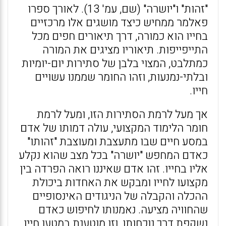
"זהות" ו"יושרה" (שם, עמ' 13). לאורך ספרו
פאלמר ממחיש כיצד מושגים אלו מרכזיים
בחייו הוא כמורה, דרך תיאורים חפים מכל
התייפייפות. תיאוריו מציגים את המורה
כמתלבט, המצוי בלבן של סתירות יום-יומיות
ובלתי-נמנעות, וזהו החומר שממנו עשויים
חייו.
אך מעל לרמת הסתירות הזו, ומעל לרמת
חומר הלימוד המקצועי, עולה דמותו של אדם
במסע חיים שבו מתעצבת ומעוצבת "זהותו"
כאדם המחפש "יושרה" בכל מצב שהוא נקלע
אליו בחייו. זהו אדם שאיננו רואה הפרדה בין
מקצועו לחייו ומבקש את האחדות ביכולת
ההכלה והקבלה של הניגודים האינסופיים
שהחוויה מציעה. נאמנותו לחיפוש כאדם
נשקפת דרך נוכחותו, וזו מוטענת במטען חייו