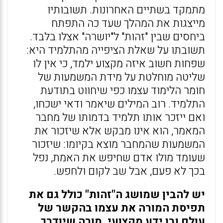
מתמקד בשתיים האחרונות. תשובותיו
מייצגות את המהלך שעד כה התפתח
ביחסים שבין "זהות" ל"יושרה" אצלו בלבד.
תשובתו על שאלת הציפייה מהתלמיד היא:
שפחות חשוב איזה מקצוע ילמד, כי אין לו
שליטה מוחלטת על מידת המשמעות של
חומר הלימוד עצמו כפי שיחווט בתודעת
התלמיד. רוב המילים שיאמר ודאי ישכחו,
ואם ייזכר אותו תלמיד בדמותו של מחבר
המאמר, הוא אינו מבקש אלא שיזכור את
המשמעות שהמחבר מוצא בקיומו: שיזכור
שעומד מולו אדם שחיפש את האמת, נפל
בכך לא פעם, אבל שב לקום ולחפש.
יש להבין שמושג ה"זהות" כולל גם את
תפיסת המורה את עצמו בהקשר של
עולם ובו ידע מקצועי. מורה שיודרך