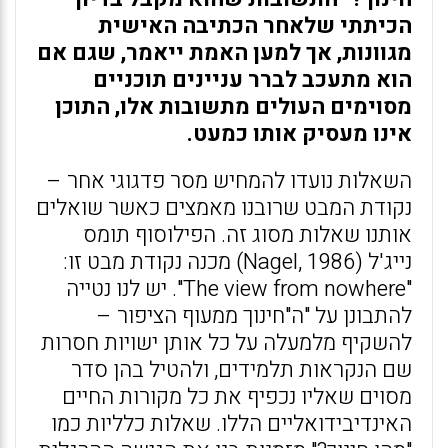
הכיתתי שלאחר הכתיבה האישית
מגוונות, אך למען האמת ייאמר, שגם אם
הוא מתעכב לברר עניינים תוכניים
מסוימים העולים מתשובות אלו, התוכן
אינו מעסיק אותו כמעט.
השאלות נועדו להמחיש מסר פדגוגי אחר –
נקודת המבט שרובנו מאמצים כאשר שואלים
אותנו שאלות מסוג זה. הפילוסוף תומס
נייג'ל (Nagel, 1986) מכנה נקודת מבט זו:
"The view from nowhere". יש לנו נטייה
להתבונן על "ה"חינוך ממעוף הציפור –
להשקיף מלמעלה על כל אותן ישויות חסרות
שם הנקראות תלמידים, ולהטיל בהן סדר
מסוים שאליו נכפיף את כל מקורות החיים
האינדיבידואליים הללו. שאלות כלליות כמו