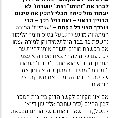
לברר את "זהותו" ואת "יושרתו" לא
יעמוד מול כיתה מבלי להכין את פיגום
הבניין כראוי – ואם נפל בכך – הרי
שבכך מצוי כל הקסם –
"עצמיות" המורה
המתהווה מרגע לרגע על בסיס חומר הלימוד,
נחשפת בד בבד הן לתלמיד והן למורה עצמו
אם הכשרת מורים תעורר אותו להיות ער
לכך. עם כל מילה היוצאת מפיו הוא עצמו
מתחנך מתוך שהוא מחנך. "זהותו" מתהווה
ו"יושרתו" מתכוונת מתוך שהוא בוחן את
שליטתו בחומר הלימוד ואת תשוקתו אל
הוראתו.
אם אנו מקווים לקשר הדוק בין בית הספר
לבין החיים (כזה שחתר אליו ג'ון דיואי
למשל), הרי שאי-ודאותם של החיים מבטאת