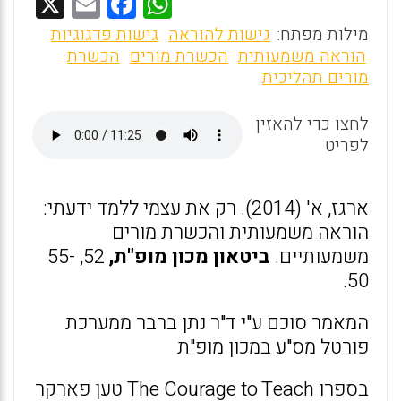
X
E
F
W
m
a
h
מילות מפתח:
גישות להוראה
גישות פדגוגיות
ai
ce
at
הוראה משמעותית
הכשרת מורים
הכשרת
מורים תהליכית
l
b
s
o
A
לחצו כדי להאזין
o
p
לפריט
k
p
ארגז, א' (2014). רק את עצמי ללמד ידעתי:
הוראה משמעותית והכשרת מורים
משמעותיים.
ביטאון מכון מופ"ת,
52, 55-
50.
המאמר סוכם ע"י ד"ר נתן ברבר ממערכת
פורטל מס"ע במכון מופ"ת
בספרו The Courage to Teach טען פארקר