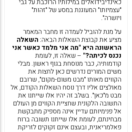
כאינדיבידואלים במילותיו הרוכבת על גבי
"עצמיותו" המעוגנת במסע של "זהות"
ויושרה".
על מנת להוביל לעמדה זו מחבר המאמר
מציע את קבוצת השאלות הבאה:
השאלה
הראשונה היא "מה אני מלמד כאשר אני
נכנס לכיתה?"
– שאלה זו, לעומת
קודמותיה, כבר מנוסחת בגוף ראשון. מבלי
משים המורים נדרשים כאן לחצות את
הקווים מאותו "מבט משום-מקום", שרובם
מאולצים אליו דרך נוסח השאלות הקודם, אל
מבט מ"כאן". בשלב זה יהיו אלו שייתנו את
התשובה הלקונית שחציית הקווים מן העולם
אל פנימיותם עדיין אינה מספיק מתבקשת
מבחינתם, לעומת אלו שייתנו תשובה ברוח
פאלמריאנית, ובעצם אינם זקוקים לזריקת