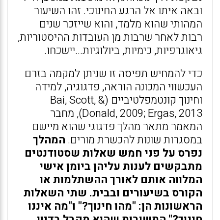
ובאה איתו אל הרגע החינוכי. זהו השיעור
המהותי שהוא מלמד, והוא שייזכר שנים
רבות לאחר שרבות מן העובדות ההיסטוריות,
גיאוגרפיות, כימיות, ביולוגיות...יישכחו.
כדי להמחיש תפיסה זו שניתן למקמה בזרם
העכשווי המכונה הוראה, פדגוגיה, למידה
וחינוך קונטמפלטיביים (Bai, Scott, &
Donald, 2009; Ergas, 2013), מחבר
המאמר מתאר מהלך פדגוגי שהוא מיישם
במסגרות שונות להכשרת מורים.
המהלך
נפרס על פני חמש שאלות שסטודנטים
מתבקשים לענות עליהן ביומן אישי
המלווה אותם לאורך ההשתלמות או
הקורס בשיעורים ובבית. שתי השאלות
הראשונות הן: "מהו חינוך?" ו"מה איננו
חינוך?" התשובות שהוא מקבל בדיון