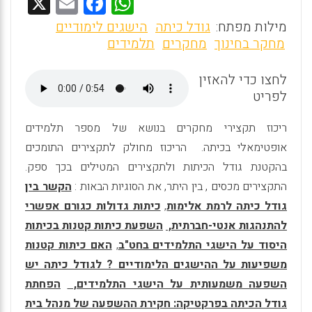
X
E
F
W
m
a
h
מילות מפתח:
גודל כיתה
הישגים לימודיים
ai
ce
at
מחקר בחינוך
מחקרים
תלמידים
l
b
s
לחצו כדי להאזין
o
A
לפריט
o
p
ריכוז תקצירי מחקרים בנושא של מספר תלמידים
k
p
אופטימאלי בכיתה. הריכוז מחולק לתקצירים התומכים
בהקטנת גודל הכיתות ולתקצירים המטילים בכך ספק.
התקצירים מכסים , בין היתר, את הסוגיות הבאות :
הקשר בין
גודל כיתה לרמת אלימות
,
כיתות גדולות כגורם אפשרי
להתנהגות אנטי-חברתית,
השפעת כיתות קטנות בכיתות
היסוד על הישגי התלמידים בחט"ב
,
האם כיתות קטנות
משפיעות על ההישגים הלימודיים ? לגודל כיתה יש
השפעה משמעותית על הישגי התלמידים,
הפחתת
גודל הכיתה בפרקטיקה: חקירת ההשפעה של מנהל בית