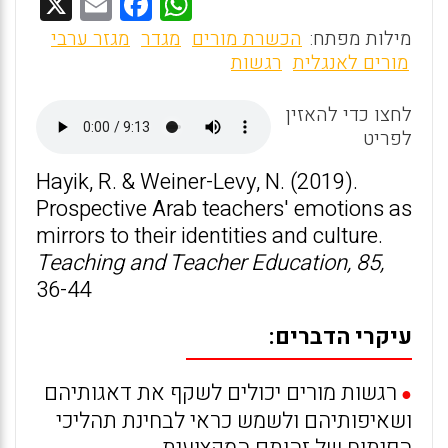
X
E
F
W
m
a
h
מילות מפתח:
הכשרת מורים
מגדר
מגזר ערבי
ai
ce
at
מורים לאנגלית
רגשות
l
b
s
לחצו כדי להאזין
o
A
לפריט
o
p
Hayik, R. & Weiner-Levy, N. (2019).
k
p
Prospective Arab teachers' emotions as
mirrors to their identities and culture.
Teaching and Teacher Education, 85,
36-44
עיקרי הדברים:
רגשות מורים יכולים לשקף את דאגותיהם
●
ושאיפותיהם ולשמש כראי לבחינת תהליכי