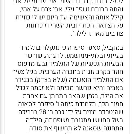
לטפל בתינוק בחדר השני. אני ישבתי על אבי
והתה הרותח נשפך עלי. אבי צרח על אמי,
קילל אותה והאשימה. עד היום יש לי כוויות
על הצוואר, הכתף ובית השחי וזיכרונות
צורבים מאותו לילה".
במקביל, סאנה סיפרה כי נתקלה בתלמיד
בעייתי ובלתי-ממושמע. לדעתה, שורשי
הבעיות הנפשיות של התלמיד נבעו מדפוס
חוזר בקרב זוגות בחברה הערבית. בגיל צעיר
אם התלמיד הואשמה (שלא בצדק) בבגידה
באביה והיא גורשה מביתה ולא זכתה לגדל
את הילד, בזמן שהאב התחתן עם אחרת.
חמור מכך, תלמידת כיתה ו' סיפרה לסאנה
שהוטרדה מינית על ידי גבר בן 28 בבריכה.
בשל החשש מתגובת משפחתה, הילדה
התחננה שסאנה לא תחשוף את סודה