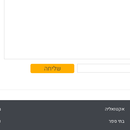
אקטואליה
מ
בתי ספר
נ