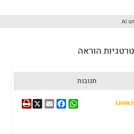
 AI
רטגיות הוראה
תגובות
X
E
F
W
Linda
m
a
h
ai
ce
at
l
b
s