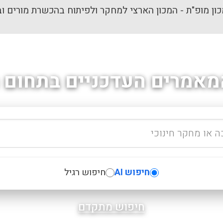
ון מופ"ת - המכון הארצי למחקר ולפיתוח בהכשרת מורים וב
מאמרים העדכניים בתחום ה
חיפוש AI
חיפוש רגיל
חיפוש מתקדם