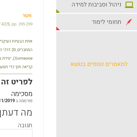
ניהול וסביבות למידה
:
מקור
תחומי לימוד
l 42(5
), pp. 295-299
אחת הבעיות העיקריו
המחברים, 20 דרכי הוראה לשכנוע התלמידים לקרוא את הטקסט פעמים נוספות. בין השיטות המוצעות להנעת תלמידים ניתן לציין את קריאת הטקסט לעמית בכיתה (
Someone
), יצירת 
למאמרים נוספים בנושא
קריאה תוך כדי תנוע
לפריט זה התפ
מסכימה
פורסמה ב
11/2019
מה דעתך
תגובה