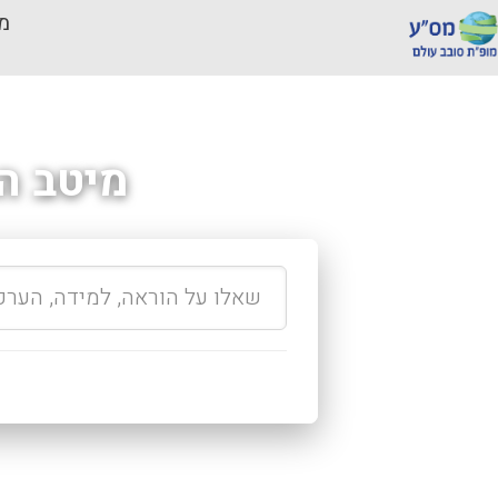
מכ
מיטב ה