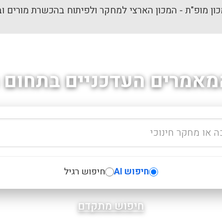
ון מופ"ת - המכון הארצי למחקר ולפיתוח בהכשרת מורים וב
מאמרים העדכניים בתחום ה
חיפוש AI
חיפוש רגיל
חיפוש מתקדם