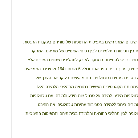
o
A
o
p
k
p
השינויים המתרחשים בתפיסות החינוכיות של מוריהם בעקבות התנסות
 בין תפיסות התלמידים לבין דפוסי השינויים של מוריהם. המחקר
פר וכי יש להתייחס במחקר לא רק לתהליכים שחווים המורים אלא
גם להתייחסותם של תלמידים ובעיקר לזיקה שבין השניים. המחקר עושה שימוש במתודולוגיה איכותית וכמותית, נערך בבית-ספר אחד וכולל 6 מורות ו-164תלמידים. הממצאים
 בסביבה עתירת-טכנולוגיה. הם מדגישים בעיקר את הערך של
תחותם הקוגניטיבית האישית כתוצאה מתהליכי הלמידה הללו.
לוגיות מידע, למידה על טכנולוגיות מידע ולמידה עם טכנולוגיות
המורים ביחס ללמידה בסביבות עתירות טכנולוגיה, את ההיבט
גיה לבין תהליכי ההוראה והלמידה בכיתותיהם והתפיסות החינוכיות