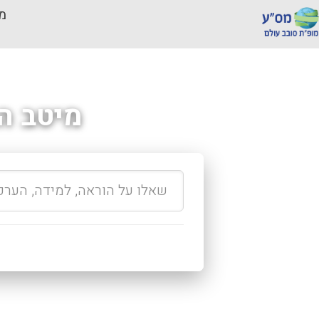
מכ
מיטב ה