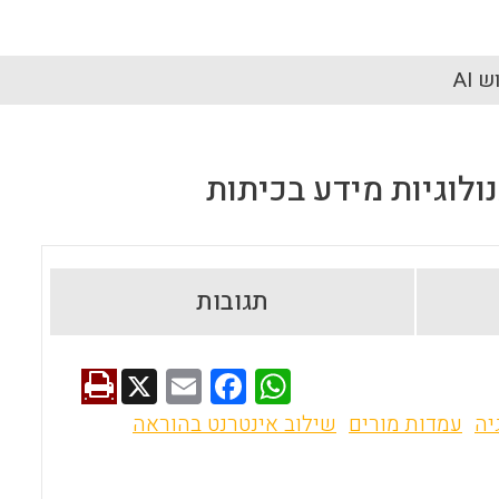
 AI
לוגיות מידע בכיתות
תגובות
X
E
F
W
m
a
h
יה
עמדות מורים
שילוב אינטרנט בהוראה
ai
ce
at
l
b
s