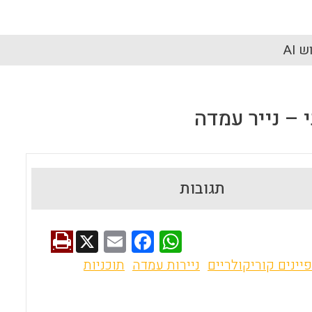
 AI
 – נייר עמדה
תגובות
X
E
F
W
m
a
h
יינים קוריקולריים
ניירות עמדה
תוכניות
ai
ce
at
l
b
s