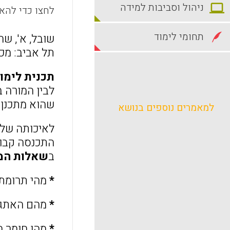
ניהול וסביבות למידה
לחצו כדי להאז
תחומי לימוד
שובל, א', שחף, מ
תל אביב: מכו
תכנית לימו
לבין המורה ב
שהוא מתכנן 
למאמרים נוספים בנושא
לאיכותה של 
התכנסה קבוצ
ב
שאלות המה
*
מהי תרומת ה
*
מהם האתגרי
*
מהו חומר ה