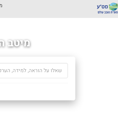
מכ
מיטב ה