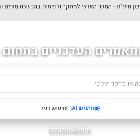
ון מופ"ת - המכון הארצי למחקר ולפיתוח בהכשרת מורים וב
מאמרים העדכניים בתחום ה
חיפוש AI
חיפוש רגיל
חיפוש מתקדם