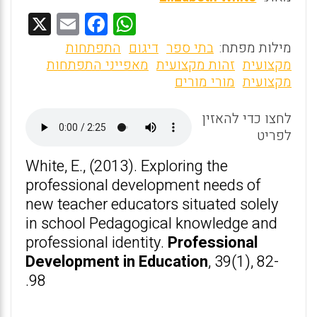
X
E
F
W
m
a
h
מילות מפתח:
בתי ספר
דיגום
התפתחות
ai
ce
at
מקצועית
זהות מקצועית
מאפייני התפתחות
מקצועית
מורי מורים
l
b
s
o
A
לחצו כדי להאזין
o
p
לפריט
k
p
White, E., (2013). Exploring the
professional development needs of
new teacher educators situated solely
in school Pedagogical knowledge and
professional identity.
Professional
Development in Education
, 39(1), 82-
98.