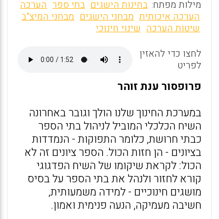
m
a
h
מילות מפתח:
בחינות הישגים
בתי ספר
הערכה
ai
ce
at
הערכה איכותית
מבחני הישגים
מבחני המיצ"ב
שיטות הערכה
שינוי חינוכי
l
b
s
o
A
לחצו כדי להאזין
o
p
לפריט
k
p
פרופסור ענת זוהר
במערכת החינוך שלנו הולך וגובר באחרונה
השיח הכלכלי המוביל לניהול בתי הספר
כבתי חרושת, כלומר התפוקות - הנמדדות
בציונים - הן חזות הכול. הספר ציונים זה לא
הכול: לקראת שיקומו של השיח הפדגוגי
קורא לחזור ולנהל את בתי הספר על בסיס
מושגים חינוכיים - למידה משמעותית,
חשיבה מעמיקה, הנעה פנימית ואמון.