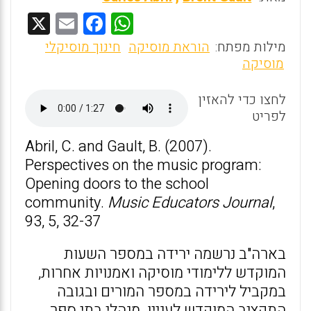
X
E
F
W
m
a
h
מילות מפתח:
הוראת מוסיקה
חינוך מוסיקלי
ai
ce
at
מוסיקה
l
b
s
לחצו כדי להאזין
o
A
לפריט
o
p
Abril, C. and Gault, B. (2007).
k
p
Perspectives on the music program:
Opening doors to the school
community.
Music Educators Journal
,
93, 5, 32-37
בארה"ב נרשמה ירידה במספר השעות
המוקדש ללימודי מוסיקה ואמנויות אחרות,
במקביל לירידה במספר המורים ובגובה
התקציב המוקדש לעניין. מנהלי בתי ספר