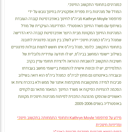
כמנהיגים בתחומי התקשוב החינוכי.
המודל של מנהיגות בית ספרית אפקטיבית בחינוך גובש על ידי
פרופסור
Kathryn Moyle
מביה"ס לחינוך באוניברסיטת קנברה העובדת
בשיתוף עם משרד החינוך האוסטרלי. הפרדיגמה העיקרית של מודל
המנהיגות החינוך המקוונת מבית היוצר אוניברסיטת קנברה היא הדרישה
שמנהל ביה"ס כמנהיג חינוכי יידע לשלב בין תובנה פדגוגית לתובנה
בתחומי התקשוב. כלומר, מנהל ביה"ס אינו חושש לחצות גבולות פדגוגיים
בשילוב יישומי המחשב בביה"ס, יש לו תודעה עתידית גלובלית של
חשיבות התקשוב להשבחת ההוראה וליצירת תחומי עניין בקרב
התלמידים, יש לו נכונות אישית להתנסות ביישומי מחשב בעבודתו
ובעבודה באינטרנט גם מחוץ לביה"ס. כמנהל ביה"ס הוא רואה בשילוב
סביבות למידה מתוקשבות מתקדמות אתגר של ממש ולא בהכרח ציות או
הסכמה להנחיות הפיקוח או משרד החינוך. המאמר מתאר גם לקחים
ראשוניים שהופקו מהנהגת התכנית לפיתוח מנהיגות חינוכית מקוונת
באוסטרליה בשנים 2005-2006.
מידע על פרופסור
Kathryn Moyle
ותחומי התמחותה בתקשוב חינוכי
ומדיניות חינוכית