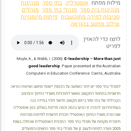
m
a
h
מילות מפתח:
אוסטרליה
בתי ספר
מנהיגות
ai
ce
at
מנהיגות בית ספר
מנהלי בתי ספר
מנהלים
סביבות למידה מתוקשבות
פיתוח מיומנויות
l
b
s
שילוב מחשב בהוראה
o
A
o
p
לחצו כדי להאזין
לפריט
p
k
Moyle, K., & Webb, I. (2006).
E-leadership – More than just
good leadership
. Paper presented at the Australian
Computers in Education Conference. Cairns, Australia.
למנהלי בתי ספר יש יותר השפעה על הכנסת יישומי מחשב ושיטות הוראה
חדשניות בתחומי התקשוב מאשר לתוכניות משרדי החינוך והמיצוב
הקהילתי של בתי ספר ביזום תקשוב חדשני תלוי במידה רבה
בעמדותיהם. להכרה זו הגיעו בכמה וכמה מדינות בעולם, כגון אוסטרליה
שם הנהיג משרד החינוך האוסטרלי תכנית חדשנית לפיתוח מנהיגות
חינוכית מקוונת של מנהלי בתי ספר. התכנית האוסטרלית שהחלה בשנת
2005 נועדה לפתח ולעצב זן של מנהלי בתי ספר החשים והפועלים