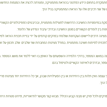
תמקדת בתחום הידע הפדגוגי בהוראת מתמטיקה, ומטרתה להציג את המגמות החדשות ו
של שני רכיבים אלו על הוראת המתמטיקה בגיל הרך.
קת במיומנויות החשיבה הדרושות לפעילות מתמטית, ובהיבטים הפסיכולוגיים הקשורים 
ות בין לומדים הקשורים בסגנון החשיבה ובדרכי עיבוד המידע של הלומד.
ציגה דרכים ליישום העקרונות שנלמדו בפרקים קודמים על ידי בניית תכנית הוראה ל
תכנית לפיתוח חשיבה מתמטית. במודל מציגות המחברות שני שלבים: שלב תכנון-על ושל
ה במושג המספר, בדרכי הלמידה והשפעתם על האופן בו ראוי ללמד את מושג המספר. ב
פר, ובדרכים לאיתור הקשיים ולטיפול בהם.
 עצמה ואין תלות בין היחידות או בין הפעילויות שבהן, אך כל היחידות יחד מציגות 
הרך.
רקים ולכל פרק יש מבנה קבוע הכולל: מבוא קצר מקושר לתיאוריות, פירוט מטרות היחי