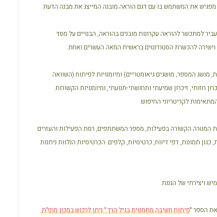
" מפגיש את המשתמש בו עם דגם הוראה מובנה המייצג את מבנה הדעת
להעביר למתכשר להוראה עקרונות מובנים בהוראה, הבנויים על מסד
 וישירה להכשרת הסטודנטים בראשית המאה העשרים ואחת.
 מושג המספר, מושגים גיאומטריים) ומיומנויות לפיתוח (השוואה
ון חזותי, זיכרון שמיעתי ותחושתי-תנועתי, ומיומנויות הקשורות
המתאימות לקריטריוני החיפוש.
טת המטרה הקשורה בפעילות, מספר המשתתפים, רמת הפעילות והעזרים
גון תמונות, דפי דיווח, כרטיסיות, קלפים. הכרטיסיות הנלוות ניתנות
יש ויצירתי של הגננת.
ת הספר "
פיתוח חשיבה מתמטית בגיל הרך " ניתן לרכוש במכון מופ"ת.