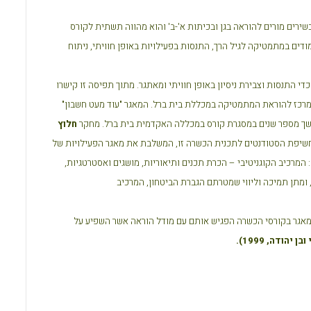
ירים מורים להוראה בגן ובכיתות א'-ב' והוא מהווה תשתית לקורס
דים במתמטיקה לגיל הרך, התנסות בפעילויות באופן חוויתי, ניתוח
 התנסות וצבירת ניסיון באופן חוויתי ומאתגר. מתוך תפיסה זו קישרו
במרכז להוראת המתמטיקה במכללת בית ברל. המאגר "עוד מעט חשבון"
משך מספר שנים במסגרת קורס במכללה האקדמית בית ברל. מחקר
חלוץ
חשיפת הסטודנטים לתכנית הכשרה זו, המשלבת את מאגר הפעילויות של
המרכיב הקוגניטיבי – הכרת תכנים ותיאוריות, מושגים ואסטרטגיות,
 ומתן תמיכה וליווי שמטרתם הגברת הביטחון, המרכיב
המאגר בקורסי הכשרה הפגיש אותם עם מודל הוראה אשר השפיע על
בן יהודה, 1999
).