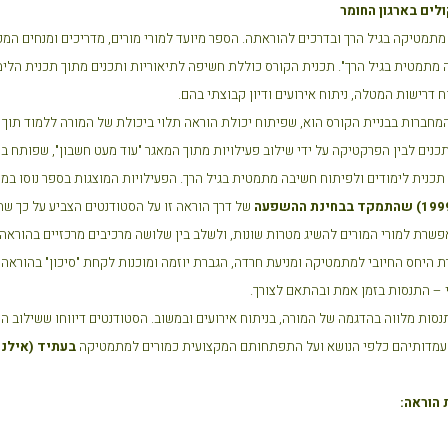
לים בארגון החומר
תמטיקה בגיל הרך ובדרכים להוראתה. הספר מיועד למורי מורים, מדריכים ומנחים המכש
 מתמטית בגיל הרך". תכנית הקורס כוללת חשיפה לתיאוריות ותכנים מתוך תכנית הלימו
 דרישות המטלה, ניתוח אירועים ודיון קבוצתי בהם.
חברות בבניית הקורס הוא, שפיתוח יכולת הוראה תלוי ביכולת של המורה ללמוד תוך כדי
כנים לבין הפרקטיקה על ידי שילוב פעילויות מתוך המאגר "עוד מעט חשבון", שפותח 
כנית לימודים ולפיתוח חשיבה מתמטית בגיל הרך. הפעילויות המוצגות בספר נוסו ב
שהתמקד בבחינת ההשפעה
של דרך הוראה זו על הסטודנטים הצביע על כך ש
פשרת למורי המורים להשיג מטרות שונות, ולשלב בין שלושה מרכיבים מרכזיים בהוראה: 
ת היחס החיובי למתמטיקה ומניעת חרדה, הגברת יוזמה ומוכנות לקחת "סיכון" בהוראה,
– התנסות בזמן אמת ובהתאם לצורך.
סות מלווה בהדגמה של המורה, בניתוח אירועים ובמשוב. הסטודנטים דיווחו ששילוב 
ל עמדותיהם כלפי הנושא ועל התפתחותם המקצועית כמורים למתמטיקה
בעתיד (
אילני ו
 הוראה: