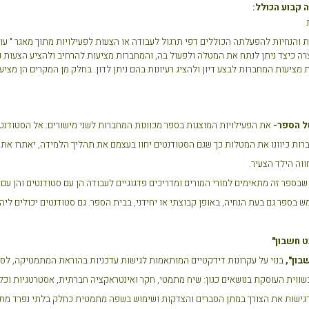
 קבוע הכולל:
 והנחיות להפעלתה הכוללים דפי תרגול לעבודה או הצעות לפעילויות מתוך מאגר " עו
ה כיצד ניתן לנתח את המטלה ולפעול בה, והמחברות מציעות להרחיב ולהציע הצעות נ
מציעות המחברות לבצע דיון ולהציג רעיונות בהם ניתן לדון. בחלק מן המקרים הן מצי
ל הספר-
את הפעילויות המוצגות בספר מכוונות המחברות לשני מישורים: אל הסטודנט
ברות כיוונו את המטלות כך שגם הסטודנטים יחוו בעצמם את תהליך הלמידה, יאתרו את 
וה הילד הצעיר.
שבספר זה מתאימים למורי המורים ומדריכים פדגוגיים לעבודה הן עם סטודנטים והן עם
 בספר גם בעת הנחיה, באופן קבוצתי או יחידני, בבית הספר. גם סטודנטים יכולים לי
ט חשבון"
בון",
בנוי על עקרונות דידקטיים המותאמות לגישות עדכניות בהוראת המתמטיקה, לס
ווית העוסקת בנושאים כגון: שיח מתמטי, חקר ואינטראקציה חברתית, אסטרטגיות וכלי
גישות את הצורך במתן הסברים והצדקות ושימוש בשפה מתמטית כחלק בלתי נפרד מתהל