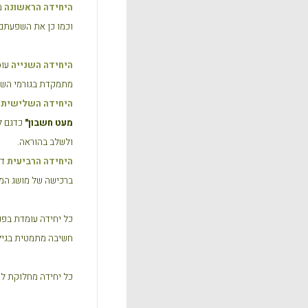
היחידה הראשונה
מ
וכמו כן את השפעתם 
היחידה השנייה
עוס
מתמקדת בגורמי השונ
היחידה השלישית
מ
מעט חשבון"
כדגם ל
ולשלב בהוראה.
היחידה הרביעית
דנ
ברכישה של מושג המס
כל יחידה עומדת בפני
חשיבה מתמטית בגיל 
כל יחידה מחלוקת לפ