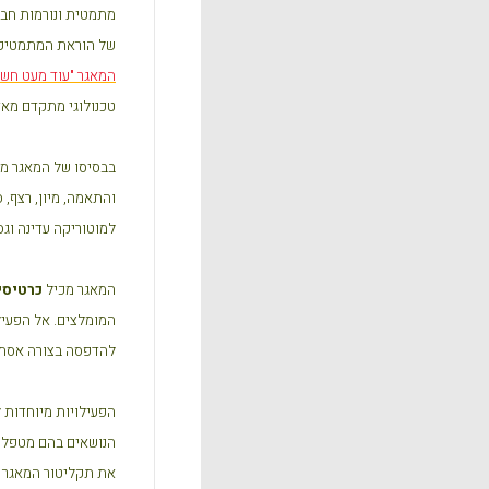
מתמטית ונורמות חבר
של הוראת המתמטיקה 
המאגר "עוד מעט חשבו
טכנולוגי מתקדם מאד
בבסיסו של המאגר מצו
והתאמה, מיון, רצף, 
למוטוריקה עדינה וגס
המאגר מכיל
כרטיסי
המומלצים. אל הפעילו
להדפסה בצורה אסתט
הפעילויות מיוחדות ל
הנושאים בהם מטפל המ
את תקליטור המאגר