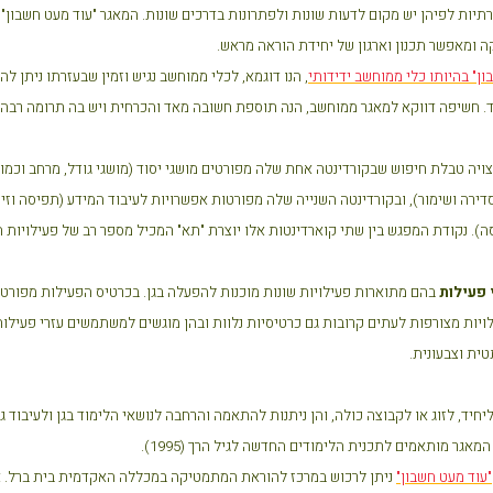
תיות לפיהן יש מקום לדעות שונות ולפתרונות בדרכים שונות. המאגר "עוד מעט חשבון
ומאפשר תכנון וארגון של יחידת הוראה מראש.
ן" בהיותו כלי ממוחשב ידידותי
, הנו דוגמא, לכלי ממוחשב נגיש וזמין שבעזרתו ניתן 
. חשיפה דווקא למאגר ממוחשב, הנה תוספת חשובה מאד והכרחית ויש בה תרומה רבה
יה טבלת חיפוש שבקורדינטה אחת שלה מפורטים מושגי יסוד (מושגי גודל, מרחב וכמות,
סדירה ושימור), ובקורדינטה השנייה שלה מפורטות אפשרויות לעיבוד המידע (תפיסה וזיכר
ה). נקודת המפגש בין שתי קוארדינטות אלו יוצרת "תא" המכיל מספר רב של פעילויות 
 פעילות
בהם מתוארות פעילויות שונות מוכנות להפעלה בגן. בכרטיס הפעילות מפור
יות מצורפות לעתים קרובות גם כרטיסיות נלוות ובהן מוגשים למשתמשים עזרי פעילות, כ
ית וצבעונית.
יחיד, לזוג או לקבוצה כולה, והן ניתנות להתאמה והרחבה לנושאי הלימוד בגן ולעיבוד גמ
אגר מותאמים לתכנית הלימודים החדשה לגיל הרך (1995).
"עוד מעט חשבון"
ניתן לרכוש במרכז להוראת המתמטיקה במכללה האקדמית בית ברל. א