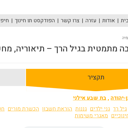
ית
אודות
עזרה
צרו קשר
הפודקסט תו חינוך
חיפוש
מיה
ה מתמטית בגיל הרך – תיאוריה, מח
תקציר
-יהודה
,
בת שבע אילני
גיל רך
גני ילדים
גננות
הוראת חשבון
הכשרת מורים
חש
נוכיים
מאגרי משימות