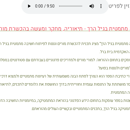
ין לפריט
מתמטית בגיל הרך
-
תיאוריה, מחקר ומעשה בהכשרת מור
מתמטית בגיל הרך" מציג תכנית להכשרת מורים וגננות לפיתוח חשיבה מתמטית בגיל הר
האקדמית בית ברל
.
סקים בתחום ההוראה: למורי מורים ולמדריכים פדגוגיים בעבודתם עם סטודנטים במסל
ורים ולגננות בפועל
.
רי כתיבת הספר הוא הצורך לפתח הבנה משמעותית של רעיונות מתמטיים ולמצוא דרכים 
 מושתתת על התנסות עצמית וחווייתית בדרך החושפת את הלומדים לתכנים, לתיאוריות
ה המתמטית
.
גות בספר עוסקות בתחום הידע הפדגוגי בהוראת המתמטיקה, במיומנויות החשיבה הד
מטיקה בגיל הרך, בתכנים המתמטיים ובקשיים העולים מהוראתם
.