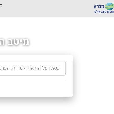
מכ
מיטב ה