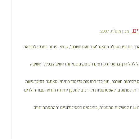
o
A
o
p
k
p
ים,
מכון מופ"ת, 2007.
ך. בתכניו משולב המאגר "עוד מעט חשבון", שיצא ופותח במרכז להוראת
ול לגיל הרך במסגרת קורסים העוסקים בפיתוח חשיבה בכלל וחשיבה
לפיתוח חשיבה, תוך כדי התנסות בלימוד חוויתי ומאתגר
.
לפיכך גישת
, למושגים, לאסטרטגיות ולדרכים לתכנון יחידות הוראה עבור הילדים
רושות לפעילות מתמטית, בהיבטים הפסיכולוגיים וההתפתחותיים