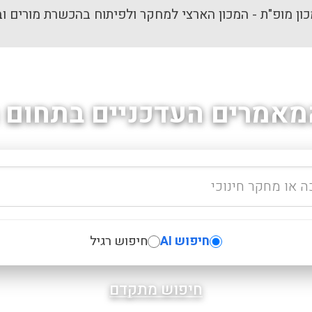
ון מופ"ת - המכון הארצי למחקר ולפיתוח בהכשרת מורים וב
מאמרים העדכניים בתחום ה
חיפוש AI
חיפוש רגיל
חיפוש מתקדם