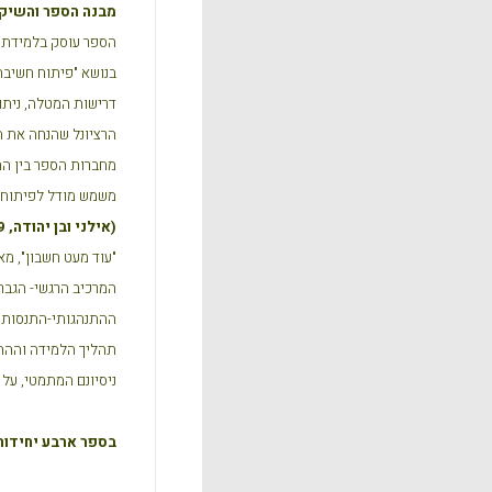
מבנה הספר והשיקו
הספר עוסק בלמידת מ
בנושא "פיתוח חשיבה
דרישות המטלה, ניתוח
הרציונל שהנחה את המ
מחברות הספר בין הת
משמש מודל לפיתוח ת
(
אילני ובן יהודה, 1999)
"עוד מעט חשבון", מא
המרכיב הרגשי- הגבר
ההתנהגותי-התנסותי 
תהליך הלמידה וההתנ
ניסיונם המתמטי, ע
בספר ארבע יחידות