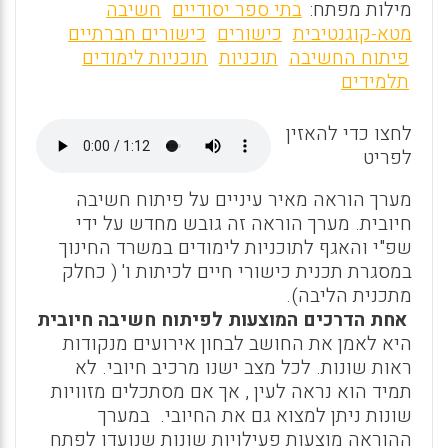
m
a
h
מילות מפתח:
בתי ספר יסודיים
חשיבה
ai
ce
at
מטא-קוגנטיבית
כישורים
כישורים חברתיים
פיתוח החשיבה
תוכניות
תוכניות לימודים
l
b
s
תלמידים
o
A
o
p
לחצו כדי להאזין
לפריט
p
k
מערך הוראה מאיר עיניים על פיתוח חשיבה
חיובית. מערך הוראה זה גובש מחדש על ידי
שפ"י והאגף לתוכניות לימודים במשרד החינוך
במסגרת תכנית כישורי חיים לכיתות ו' ( כחלק
מתכנית הליבה).
אחת הדרכים המוצעות לפיתוח חשיבה חיובית
היא לאמן את החושב לבחון אירועים מנקודות
ראות שונות. לכל מצב ישנו מרכיב חיובי. לא
תמיד הוא נראה לעין , אך אם מסתכלים מזוויות
שונות ניתן למצוא גם את החיובי. במערך
ההוראה מוצעות פעילויות שונות שנועדו לפתח