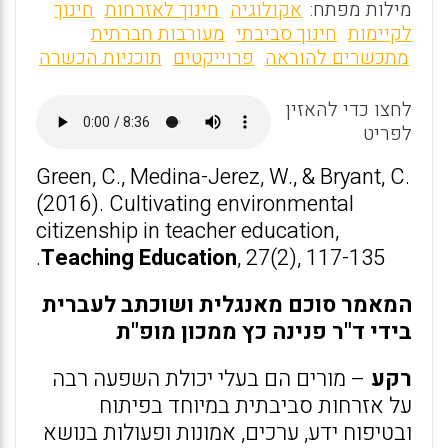
m
a
h
מילות מפתח:
אקולוגיה
חינוך לאזרחות
חינוך
ai
ce
at
לקיימות
חינוך סביבתי
מעורבות חברתית
מתכשרים להוראה
פרוייקטים
תוכניות הכשרה
l
b
s
o
A
לחצו כדי להאזין
o
p
לפריט
k
p
Green, C., Medina-Jerez, W., & Bryant, C.
(2016). Cultivating environmental
citizenship in teacher education,
Teaching Education
, 27(2), 117-135.
המאמר סוכם מאנגלית ושוכתב לעברית
בידי ד"ר פנינה כץ ממכון מופ"ת
רקע
– מורים הם בעלי יכולת השפעה רבה
על אזרחות סביבתית במיוחד בפיתוח
ובטיפוח ידע, ערכים, אמונות ופעולות בנושא